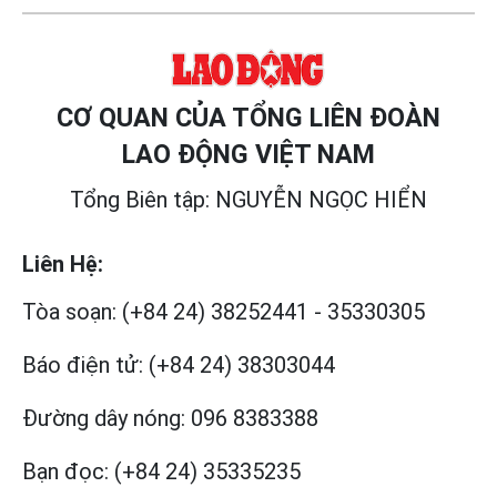
CƠ QUAN CỦA TỔNG LIÊN ĐOÀN
LAO ĐỘNG VIỆT NAM
Tổng Biên tập: NGUYỄN NGỌC HIỂN
Liên Hệ:
Tòa soạn:
(+84 24) 38252441
-
35330305
Báo điện tử:
(+84 24) 38303044
Đường dây nóng:
096 8383388
Bạn đọc:
(+84 24) 35335235