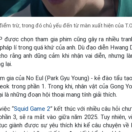
ểm trừ, trong đó chủ yếu đến từ màn xuất hiện của T.O
P được chọn tham gia phim cũng gây ra nhiều tranh 
pháp lí trong quá khứ của anh. Dù đạo diễn Hwang
ho rằng anh dũng cảm khi nhận vai diễn, nhưng là
 lại.
m gia của No Eul (Park Gyu Young) - kẻ đào tẩu tạ
yeok trong phần 1. Trong khi, nhân vật của Gong Y
i là những đoạn hội thoại mang tính giải thích.
việc “
Squid Game 2
” kết thúc với nhiều câu hỏi ch
phần 3, sẽ ra mắt vào giữa năm 2025. Tuy nhiên, 
tục giành được sự yêu thích khi kể câu chuyện về 