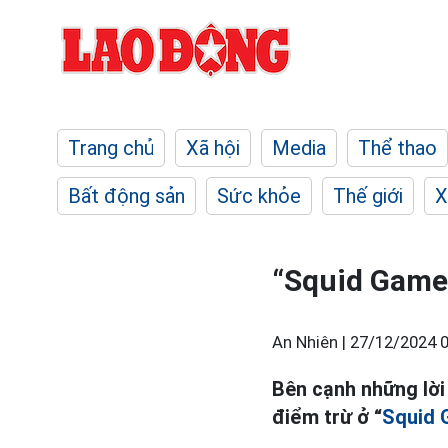
Trang chủ
Xã hội
Media
Thể thao
Bất động sản
Sức khỏe
Thế giới
X
“Squid Game 
An Nhiên |
27/12/2024 0
Bên cạnh những lời 
điểm trừ ở “
Squid 