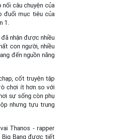
p nối câu chuyện của
o đuổi mục tiêu của
n 1.
ng đã nhận được nhiều
ất con người, nhiều
 mang đến nguồn năng
chạp, cốt truyện tập
ò chơi ít hơn so với
 nơi sự sống còn phụ
hộp nhưng tựu trung
 vai Thanos - rapper
n Big Bang được tiết