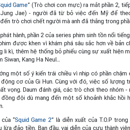
Squid Game
” (Trò chơi con mực) ra mắt phần 2, tiế
Jung Jae) - người đã từ bỏ việc đến Mỹ để the
n đến trò chơi chết người mà anh đã thắng trong phầ
phát hành, phần 2 của series phim sinh tồn nổi tiế
phim được khen vì khám phá sâu sắc hơn về bản ch
 li kì, thêm hệ thống bỏ phiếu cùng sự xuất hiện
m Siwan, Kang Ha Neul…
ớng một số ý kiến trái chiều vì nhịp có phần chậm 
 động cơ của Gi Hun. Cùng với đó, việc số lượng tr
hất vọng. Daum đánh giá, các trò chơi theo nhóm -
n đồng đội dù mang đến một số khoảnh khắc hồi 
n.
 của “
Squid Game 2
” là diễn xuất của T.O.P trong
 lừa đảo tiền. Ban đầu, vai diễn của cựu thành viê