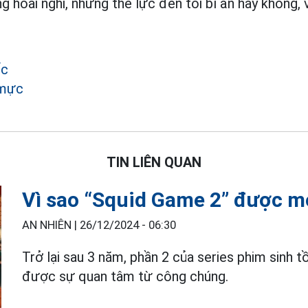
 hoài nghi, những thế lực đen tối bí ẩn hay không, 
ốc
 mực
TIN LIÊN QUAN
Vì sao “Squid Game 2” được m
AN NHIÊN |
26/12/2024 - 06:30
Trở lại sau 3 năm, phần 2 của series phim sinh tồ
được sự quan tâm từ công chúng.