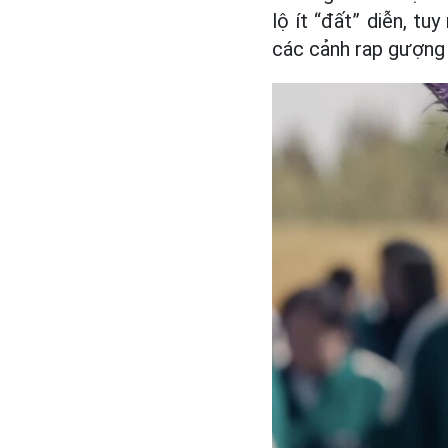
lộ ít “đất” diễn, tu
các cảnh rap gượng 