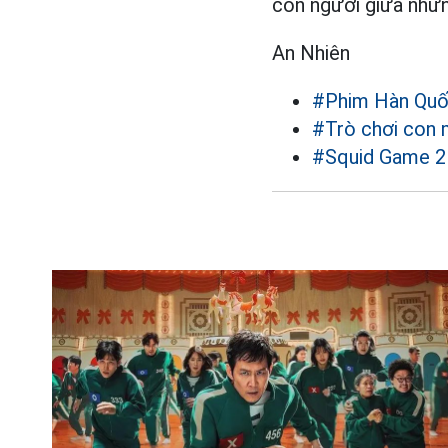
con người giữa những
An Nhiên
#Phim Hàn Qu
#Trò chơi con
#Squid Game 2