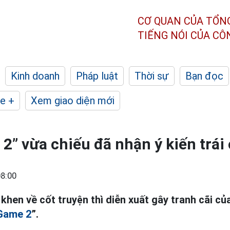
CƠ QUAN CỦA TỔN
TIẾNG NÓI CỦA C
Kinh doanh
Pháp luật
Thời sự
Bạn đọc
e +
Xem giao diện mới
2” vừa chiếu đã nhận ý kiến trái
8:00
khen về cốt truyện thì diễn xuất gây tranh cãi củ
Game 2
”.