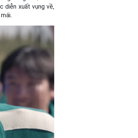
ệc diễn xuất vụng về,
 mái.