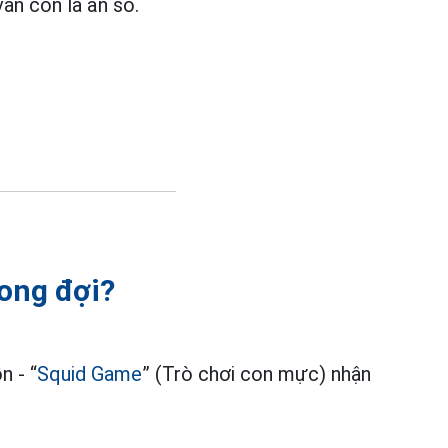
vẫn còn là ẩn số.
ong đợi?
n - “
Squid Game
” (Trò chơi con mực) nhận