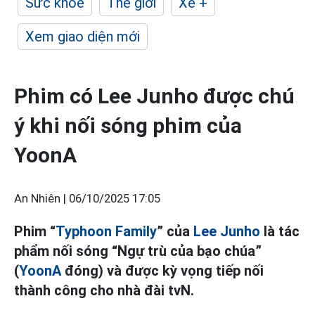
Sức khỏe
Thế giới
Xe +
Xem giao diện mới
Phim có Lee Junho được chú
ý khi nối sóng phim của
YoonA
An Nhiên |
06/10/2025 17:05
Phim “
Typhoon Family
” của
Lee Junho
là tác
phẩm nối sóng “Ngự trù của bạo chúa”
(
YoonA
đóng) và được kỳ vọng tiếp nối
thành công cho nhà đài tvN.