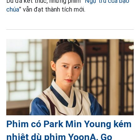
Dù đã kết thúc, nhưng phim “
Ngự trù của bạo
chúa
” vẫn đạt thành tích mới.
Phim có Park Min Young kém
nhiệt dù phim YoonA, Go