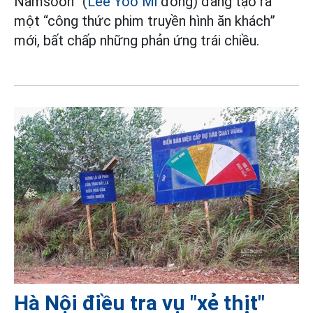
Namsoon” (
Lee Yoo Mi
đóng) đang tạo ra
một “công thức phim truyền hình ăn khách”
mới, bất chấp những phản ứng trái chiều.
Hà Nội điều tra vụ "xẻ thịt"