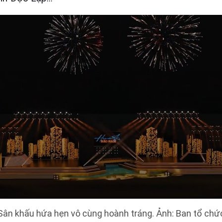
Sân khấu hứa hẹn vô cùng hoành tráng. Ảnh: Ban tổ chứ