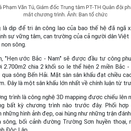
tá Phạm Văn Tú, Giám đốc Trung tâm PT-TH Quân đội phát
mắt chương trình. Ảnh: Ban tổ chức
 là dịp để tri ân công lao của bao thế hệ đã ngã 
ịnh sự vững tâm, can trường của cả người dân Việ
n non sông.
, "Hẹn ước Bắc - Nam" sẽ được đầu tư công phu
i 2.700m2 chia 2 khối so le thể hiện 2 miền Bắc 
 qua sông Bến Hải. Mặt sàn sân khấu đạt chiều ca
. Đây là một sân khấu lớn nhất về chính luận từ trư
ng trình là công nghệ 3D mapping được chiếu lên 
ng bất kỳ chương trình nào trước đây. Phối hợp 
ện những hình ảnh đẹp, oai hùng như những trận đánh
 sông, bối cảnh đường Trường Sơn huyền thoại,
nh Độc Lập...