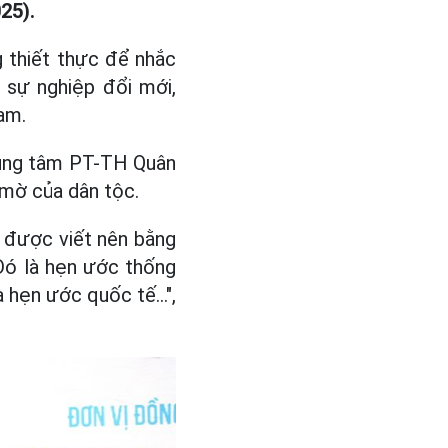
25).
 thiết thực để nhắc
 sự nghiệp đổi mới,
am.
Trung tâm PT-TH Quân
 mờ của dân tộc.
ã được viết nên bằng
 Đó là hẹn ước thống
 hẹn ước quốc tế...",