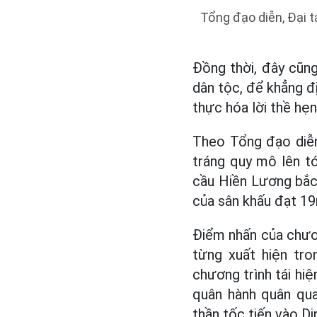
Tổng đạo diễn, Đại 
Đồng thời, đây cũng
dân tộc, để khẳng đ
thực hóa lời thề hẹ
Theo Tổng đạo diễn
tráng quy mô lên tớ
cầu Hiền Lương bắc
của sân khấu đạt 19m
Điểm nhấn của chươ
từng xuất hiện tro
chương trình tái hi
quân hành quân qua
thần tốc tiến vào Di