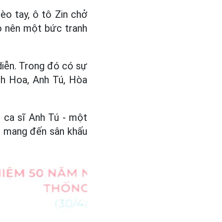
èo tay, ô tô Zin chở
ạo nên một bức tranh
 diễn. Trong đó có sự
h Hoa, Anh Tú, Hòa
 ca sĩ Anh Tú - một
ẹn mang đến sân khấu