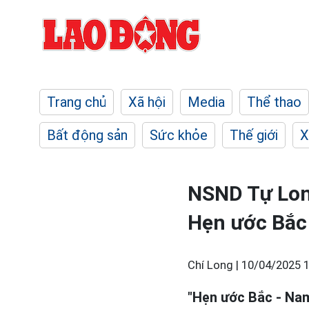
Trang chủ
Xã hội
Media
Thể thao
Bất động sản
Sức khỏe
Thế giới
X
NSND Tự Lon
Hẹn ước Bắc
Chí Long |
10/04/2025 1
"Hẹn ước Bắc - Nam