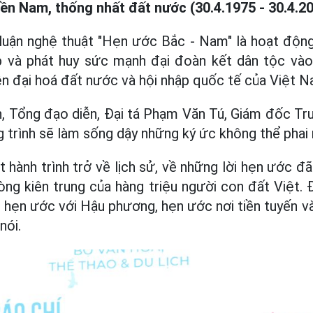
ền Nam, thống nhất đất nước (30.4.1975 - 30.4.20
 luận nghệ thuật "Hẹn ước Bắc - Nam" là hoạt động
ắp và phát huy sức mạnh đại đoàn kết dân tộc vào
ện đại hoá đất nước và hội nhập quốc tế của Việt N
ện, Tổng đạo diễn, Đại tá Phạm Văn Tú, Giám đốc 
g trình sẽ làm sống dậy những ký ức không thể phai
t hành trình trở về lịch sử, về những lời hẹn ước đ
ng kiên trung của hàng triệu người con đất Việt.
 hẹn ước với Hậu phương, hẹn ước nơi tiền tuyến và
nói.