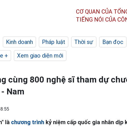
CƠ QUAN CỦA TỔN
TIẾNG NÓI CỦA C
Kinh doanh
Pháp luật
Thời sự
Bạn đọc
e +
Xem giao diện mới
g cùng 800 nghệ sĩ tham dự chư
 - Nam
8:55
" là
chương trình
kỷ niệm cấp quốc gia nhân dịp 