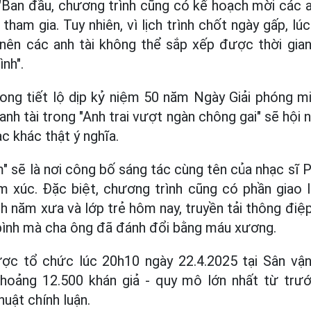
"Ban đầu, chương trình cũng có kế hoạch mời các an
tham gia. Tuy nhiên, vì lịch trình chốt ngày gấp, l
nên các anh tài không thể sắp xếp được thời gian
nh".
Long tiết lộ dịp kỷ niệm 50 năm Ngày Giải phóng 
anh tài trong "Anh trai vượt ngàn chông gai" sẽ hội 
c khác thật ý nghĩa.
 sẽ là nơi công bố sáng tác cùng tên của nhạc sĩ 
ảm xúc. Đặc biệt, chương trình cũng có phần giao 
nh năm xưa và lớp trẻ hôm nay, truyền tải thông điệ
 bình mà cha ông đã đánh đổi bằng máu xương.
ợc tổ chức lúc 20h10 ngày 22.4.2025 tại Sân v
khoảng 12.500 khán giả - quy mô lớn nhất từ tr
uật chính luận.