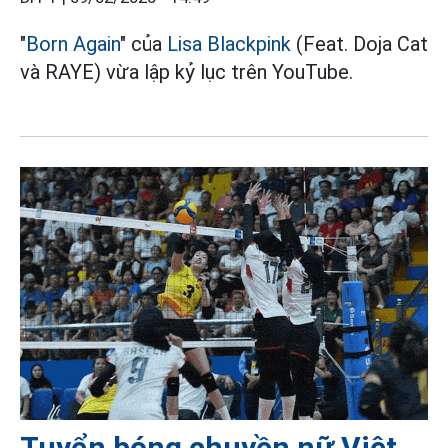
"
Born Again
" của
Lisa
Blackpink
(Feat. Doja Cat
và RAYE) vừa lập kỷ lục trên YouTube.
Tuyển bóng chuyền nữ Việt