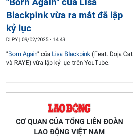
"Born Again" của Lisa
Blackpink vừa ra mắt đã lập
kỷ lục
DI PY |
09/02/2025 - 14:49
"
Born Again
" của
Lisa
Blackpink
(Feat. Doja Cat
và RAYE) vừa lập kỷ lục trên YouTube.
CƠ QUAN CỦA TỔNG LIÊN ĐOÀN
LAO ĐỘNG VIỆT NAM