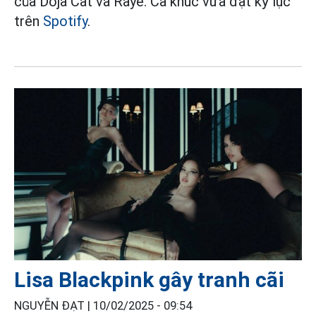
của Doja Cat và Raye. Ca khúc vừa đạt kỷ lục
trên
Spotify
.
Lisa Blackpink gây tranh cãi
NGUYỄN ĐẠT |
10/02/2025 - 09:54