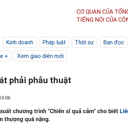
CƠ QUAN CỦA TỔN
TIẾNG NÓI CỦA C
Kinh doanh
Pháp luật
Thời sự
Bạn đọc
e +
Xem giao diện mới
át phải phẫu thuật
10:06
 xuất chương trình "Chiến sĩ quả cảm" cho biết
Liê
ấn thượng quá nặng.