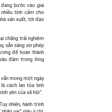
à đang bước vào giai
 nhiều tình cảm cho
nhà sản xuất, tới đạo
ại chặng trải nghiệm
y, sẵn sàng xin phép
hương để hoàn thành
 sâu đậm trong lòng
nh vẫn mong một ngày
là cách lan tỏa tinh
ình yên của xã hội”.
uy nhiên, hành trình
nhập vai” giàu ý chí,