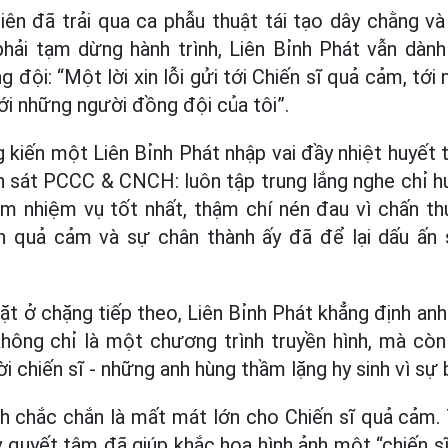
viên đã trải qua ca phẫu thuật tái tạo dây chằng v
phải tạm dừng hành trình, Liên Bỉnh Phát vẫn dành
 đội: “Một lời xin lỗi gửi tới Chiến sĩ quả cảm, tới 
tới những người đồng đội của tôi”.
 kiến một Liên Bỉnh Phát nhập vai đầy nhiệt huyết t
 sát PCCC & CNCH: luôn tập trung lắng nghe chỉ hu
làm nhiệm vụ tốt nhất, thậm chí nén đau vì chấn t
ần quả cảm và sự chân thành ấy đã để lại dấu ấn
t ở chặng tiếp theo, Liên Bỉnh Phát khẳng định a
không chỉ là một chương trình truyền hình, mà còn 
 chiến sĩ - những anh hùng thầm lặng hy sinh vì sự b
 chắc chắn là mất mát lớn cho Chiến sĩ quả cảm. T
quyết tâm đã giúp khắc họa hình ảnh một “chiến sĩ 