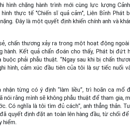
i hình chặng hành trình mới cùng lực lượng Cản
 hình thực tế "Chiến sĩ quả cảm", Liên Bỉnh Phát b
nặng. Đây là một quyết định khiến chính anh và khá
sẻ, chấn thương xảy ra trong một hoạt động ngoài
ng hành. Kết quả chẩn đoán cho thấy, Phát bị đứt 
 buộc phải phẫu thuật. “Ngay sau khi bị chấn thươn
hi hình, cảm xúc đầu tiên của tôi là sự tiếc nuối v
 nhận từng có ý định “làm liều”, trì hoãn ca mổ 
đã nói rằng mình sẽ không phẫu thuật để tham gia, 
. Có nghĩa là tôi tìm đủ cách”, anh thẳng thắn. Tu
đã quyết định đặt an toàn lên hàng đầu, từ chối để 
y hiểm.