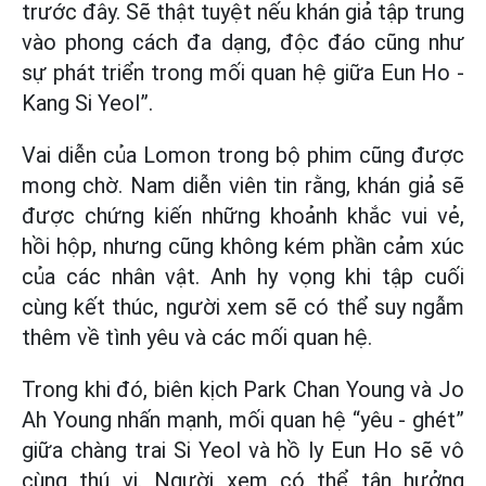
trước đây. Sẽ thật tuyệt nếu khán giả tập trung
vào phong cách đa dạng, độc đáo cũng như
sự phát triển trong mối quan hệ giữa Eun Ho -
Kang Si Yeol”.
Vai diễn của Lomon trong bộ phim cũng được
mong chờ. Nam diễn viên tin rằng, khán giả sẽ
được chứng kiến những khoảnh khắc vui vẻ,
hồi hộp, nhưng cũng không kém phần cảm xúc
của các nhân vật. Anh hy vọng khi tập cuối
cùng kết thúc, người xem sẽ có thể suy ngẫm
thêm về tình yêu và các mối quan hệ.
Trong khi đó, biên kịch Park Chan Young và Jo
Ah Young nhấn mạnh, mối quan hệ “yêu - ghét”
giữa chàng trai Si Yeol và hồ ly Eun Ho sẽ vô
cùng thú vị. Người xem có thể tận hưởng