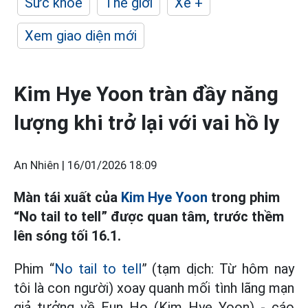
Sức khỏe
Thế giới
Xe +
Xem giao diện mới
Kim Hye Yoon tràn đầy năng
lượng khi trở lại với vai hồ ly
An Nhiên |
16/01/2026 18:09
Màn tái xuất của
Kim Hye Yoon
trong phim
“No tail to tell” được quan tâm, trước thềm
lên sóng tối 16.1.
Phim “
No tail to tell
” (tạm dịch: Từ hôm nay
tôi là con người) xoay quanh mối tình lãng mạn
giả tưởng về Eun Ho (Kim Hye Yoon) - cáo