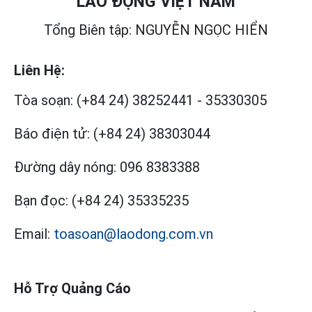
LAO ĐỘNG VIỆT NAM
Tổng Biên tập: NGUYỄN NGỌC HIỂN
Liên Hệ:
Tòa soạn:
(+84 24) 38252441
-
35330305
Báo điện tử:
(+84 24) 38303044
Đường dây nóng:
096 8383388
Bạn đọc:
(+84 24) 35335235
Email:
toasoan@laodong.com.vn
Hỗ Trợ Quảng Cáo