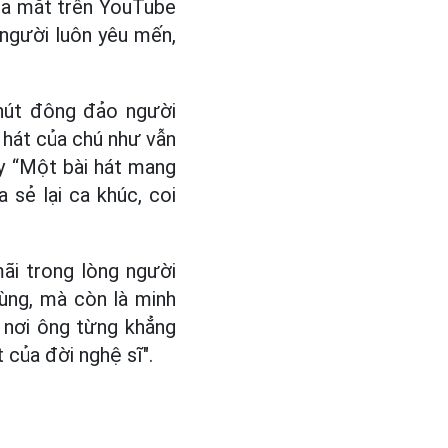
ra mắt trên YouTube
 người luôn yêu mến,
 hút đông đảo người
g hát của chú như vẫn
y “Một bài hát mang
 sẻ lại ca khúc, coi
ãi trong lòng người
ùng, mà còn là minh
- nơi ông từng khẳng
 của đời nghệ sĩ".