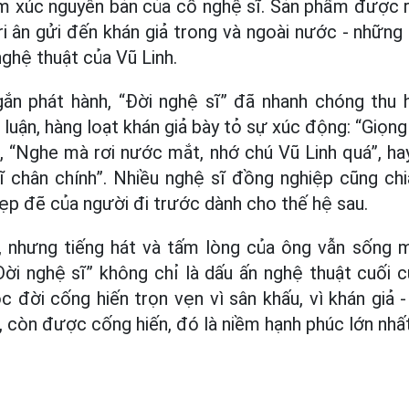
cảm xúc nguyên bản của cố nghệ sĩ. Sản phẩm được 
 ân gửi đến khán giả trong và ngoài nước - những
nghệ thuật của Vũ Linh.
ngắn phát hành, “Đời nghệ sĩ” đã nhanh chóng thu
luận, hàng loạt khán giả bày tỏ sự xúc động: “Giọn
, “Nghe mà rơi nước mắt, nhớ chú Vũ Linh quá”, ha
 chân chính”. Nhiều nghệ sĩ đồng nghiệp cũng chia
đẹp đẽ của người đi trước dành cho thế hệ sau.
i, nhưng tiếng hát và tấm lòng của ông vẫn sống m
ời nghệ sĩ” không chỉ là dấu ấn nghệ thuật cuối c
đời cống hiến trọn vẹn vì sân khấu, vì khán giả 
, còn được cống hiến, đó là niềm hạnh phúc lớn nhất