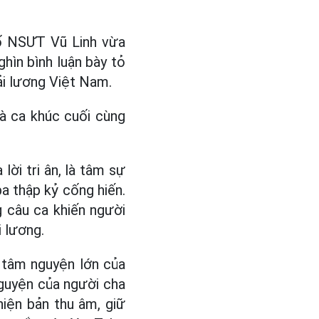
cố NSƯT Vũ Linh vừa
hìn bình luận bày tỏ
ải lương Việt Nam.
là ca khúc cuối cùng
lời tri ân, là tâm sự
a thập kỷ cống hiến.
 câu ca khiến người
 lương.
h tâm nguyện lớn của
nguyện của người cha
iện bản thu âm, giữ