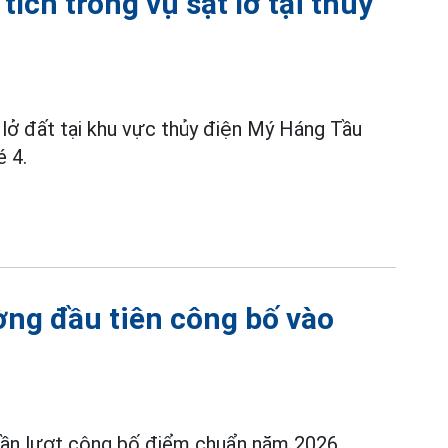
ích trong vụ sạt lở tại thủy
t lở đất tại khu vực thủy điện Mý Háng Tầu
é 4.
ờng đầu tiên công bố vào
 lần lượt công bố điểm chuẩn năm 2026.