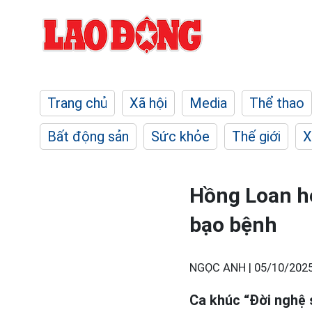
Trang chủ
Xã hội
Media
Thể thao
Bất động sản
Sức khỏe
Thế giới
X
Hồng Loan hé
bạo bệnh
NGỌC ANH |
05/10/2025
Ca khúc “Đời nghệ