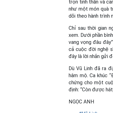
trọn tinh thần và 
như một món quà tri
dõi theo hành trình 
Chỉ sau thời gian 
xem. Dưới phần bình 
vang vọng đâu đây”
cả cuộc đời nghệ sĩ
đây là lời nhắn gửi 
Dù Vũ Linh đã ra đ
hâm mộ. Ca khúc “Đ
chứng cho một cuộc 
định: “Còn được hát
NGỌC ANH