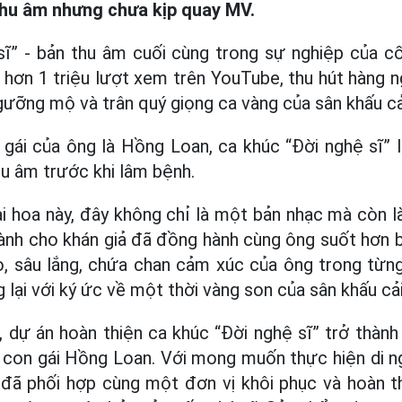
thu âm nhưng chưa kịp quay MV.
sĩ” - bản thu âm cuối cùng trong sự nghiệp của 
hơn 1 triệu lượt xem trên YouTube, thu hút hàng ng
gưỡng mộ và trân quý giọng ca vàng của sân khấu c
 gái của ông là Hồng Loan, ca khúc “Đời nghệ sĩ” 
u âm trước khi lâm bệnh.
i hoa này, đây không chỉ là một bản nhạc mà còn là 
ành cho khán giả đã đồng hành cùng ông suốt hơn b
o, sâu lắng, chứa chan cảm xúc của ông trong từng
lại với ký ức về một thời vàng son của sân khấu cải
, dự án hoàn thiện ca khúc “Đời nghệ sĩ” trở thàn
là con gái Hồng Loan. Với mong muốn thực hiện di 
đã phối hợp cùng một đơn vị khôi phục và hoàn th