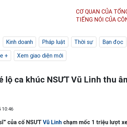
CƠ QUAN CỦA TỔN
TIẾNG NÓI CỦA C
Kinh doanh
Pháp luật
Thời sự
Bạn đọc
e +
Xem giao diện mới
 lộ ca khúc NSƯT Vũ Linh thu âm
 10:46
 sĩ” của cố NSƯT
Vũ Linh
chạm mốc 1 triệu lượt xe