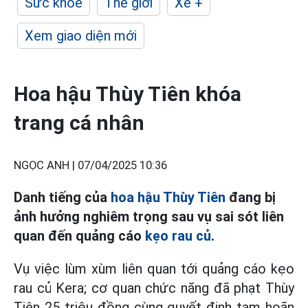
Sức khỏe
Thế giới
Xe +
Xem giao diện mới
Hoa hậu Thùy Tiên khóa
trang cá nhân
NGỌC ANH |
07/04/2025 10:36
Danh tiếng của
hoa hậu
Thùy Tiên
đang bị
ảnh hưởng nghiêm trọng sau vụ sai sót liên
quan đến quảng cáo
kẹo rau củ
.
Vụ việc lùm xùm liên quan tới quảng cáo kẹo
rau củ Kera; cơ quan chức năng đã phạt Thùy
Tiên 25 triệu đồng cùng quyết định tạm hoãn