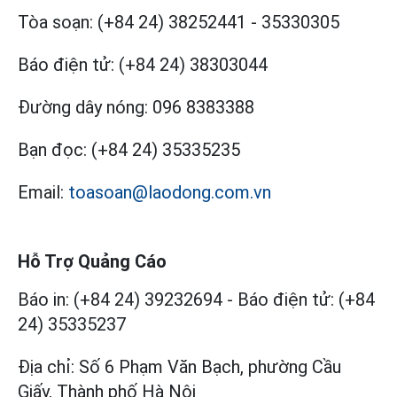
Tòa soạn:
(+84 24) 38252441
-
35330305
Báo điện tử:
(+84 24) 38303044
Đường dây nóng:
096 8383388
Bạn đọc:
(+84 24) 35335235
Email:
toasoan@laodong.com.vn
Hỗ Trợ Quảng Cáo
Báo in: (+84 24) 39232694
-
Báo điện tử: (+84
24) 35335237
Địa chỉ: Số 6 Phạm Văn Bạch, phường Cầu
Giấy, Thành phố Hà Nội