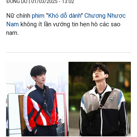
ĐÔNG DU |
01/03/2025 - 13:02
Nữ chính
phim
"
Khó dỗ dành
"
Chương Nhược
Nam
không ít lần vướng tin hẹn hò các sao
nam.