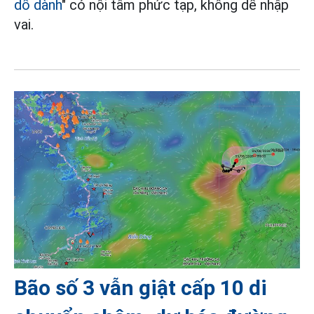
dỗ dành
" có nội tâm phức tạp, không dễ nhập
vai.
Bão số 3 vẫn giật cấp 10 di