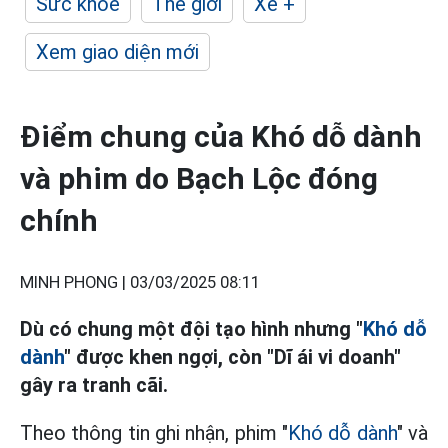
Sức khỏe
Thế giới
Xe +
Xem giao diện mới
Điểm chung của Khó dỗ dành
và phim do Bạch Lộc đóng
chính
MINH PHONG |
03/03/2025 08:11
Dù có chung một đội tạo hình nhưng "
Khó dỗ
dành
" được khen ngợi, còn "Dĩ ái vi doanh"
gây ra tranh cãi.
Theo thông tin ghi nhận, phim "
Khó dỗ dành
" và