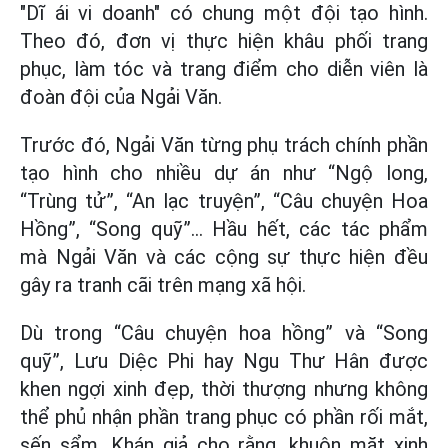
"Dĩ ái vi doanh" có chung một đội tạo hình.
Theo đó, đơn vị thực hiện khâu phối trang
phục, làm tóc và trang điểm cho diễn viên là
đoàn đội của Ngải Văn.
Trước đó, Ngải Văn từng phụ trách chính phần
tạo hình cho nhiều dự án như “Ngộ long,
“Trùng tử”, “An lạc truyện”, “Câu chuyện Hoa
Hồng”, “Song quỹ”… Hầu hết, các tác phẩm
mà Ngải Văn và các cộng sự thực hiện đều
gây ra tranh cãi trên mạng xã hội.
Dù trong “Câu chuyện hoa hồng” và “Song
quỹ”, Lưu Diệc Phi hay Ngu Thư Hân được
khen ngợi xinh đẹp, thời thượng nhưng không
thể phủ nhận phần trang phục có phần rối mắt,
sến sẩm. Khán giả cho rằng, khuôn mặt xinh