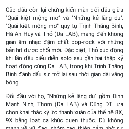
Cặp đấu còn lại chứng kiến màn đối đầu giữa
"Quái kiệt mộng mơ" và "Những kẻ lãng du".
"Quái kiệt mộng mơ" quy tụ Trịnh Thăng Bình,
Hà An Huy và Thỏ (Da LAB), mang đến không
gian âm nhạc đậm chất pop-rock với những
bản hit được phối mới. Đặc biệt, Thỏ xúc động
khi lần đầu biểu diễn solo sau gần hai thập kỷ
hoạt động cùng Da LAB, trong khi Trịnh Thăng
Bình đánh dấu sự trở lại sau thời gian dài vắng
bóng.
Đối đầu với họ, "Những kẻ lãng du" gồm Đinh
Mạnh Ninh, Thơm (Da LAB) và Dũng DT lựa
chọn khai thác ký ức thanh xuân của thế hệ 8X,
9X bằng loạt ca khúc quen thuộc. Dù không
mạnh về vũ đạo, nhóm tạo thiện cảm nhờ sự