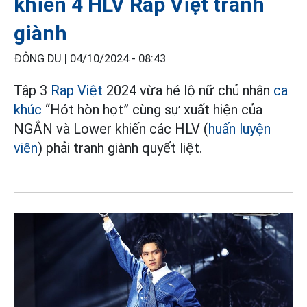
khiến 4 HLV Rap Việt tranh
giành
ĐÔNG DU |
04/10/2024 - 08:43
Tập 3
Rap Việt
2024 vừa hé lộ nữ chủ nhân
ca
khúc
“Hót hòn họt” cùng sự xuất hiện của
NGẮN và Lower khiến các HLV (
huấn luyện
viên
) phải tranh giành quyết liệt.