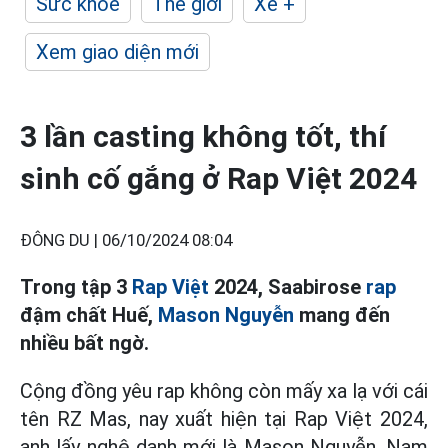
Sức khỏe
Thế giới
Xe +
Xem giao diện mới
3 lần casting không tốt, thí
sinh cố gắng ở Rap Việt 2024
ĐÔNG DU |
06/10/2024 08:04
Trong tập 3
Rap Việt
2024, Saabirose
rap
đậm chất Huế,
Mason Nguyễn
mang đến
nhiều bất ngờ.
Cộng đồng yêu rap không còn mấy xa lạ với cái
tên RZ Mas, nay xuất hiện tại Rap Việt 2024,
anh lấy nghệ danh mới là Mason Nguyễn. Nam