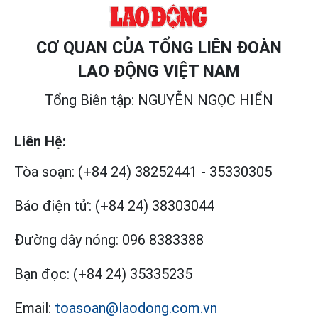
CƠ QUAN CỦA TỔNG LIÊN ĐOÀN
LAO ĐỘNG VIỆT NAM
Tổng Biên tập: NGUYỄN NGỌC HIỂN
Liên Hệ:
Tòa soạn:
(+84 24) 38252441
-
35330305
Báo điện tử:
(+84 24) 38303044
Đường dây nóng:
096 8383388
Bạn đọc:
(+84 24) 35335235
Email:
toasoan@laodong.com.vn