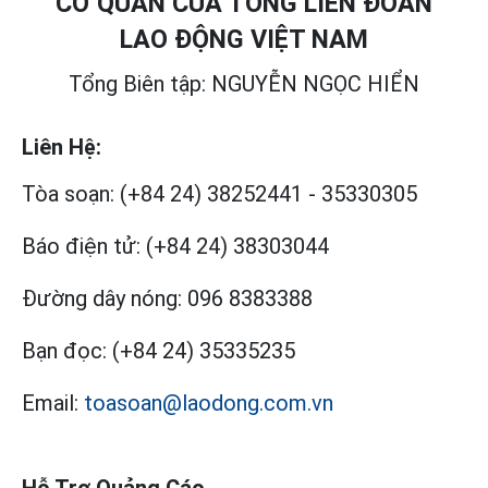
CƠ QUAN CỦA TỔNG LIÊN ĐOÀN
LAO ĐỘNG VIỆT NAM
Tổng Biên tập: NGUYỄN NGỌC HIỂN
Liên Hệ:
Tòa soạn:
(+84 24) 38252441
-
35330305
Báo điện tử:
(+84 24) 38303044
Đường dây nóng:
096 8383388
Bạn đọc:
(+84 24) 35335235
Email:
toasoan@laodong.com.vn