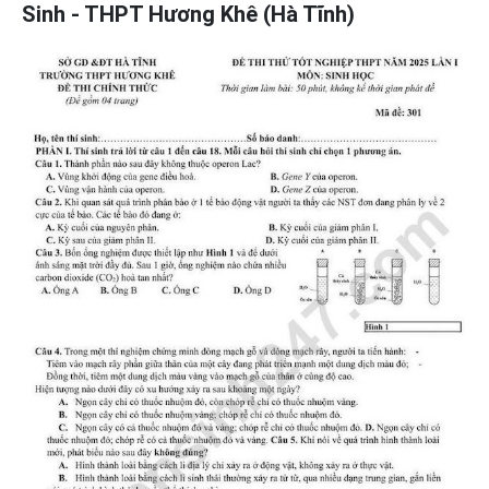
Sinh - THPT Hương Khê (Hà Tĩnh)