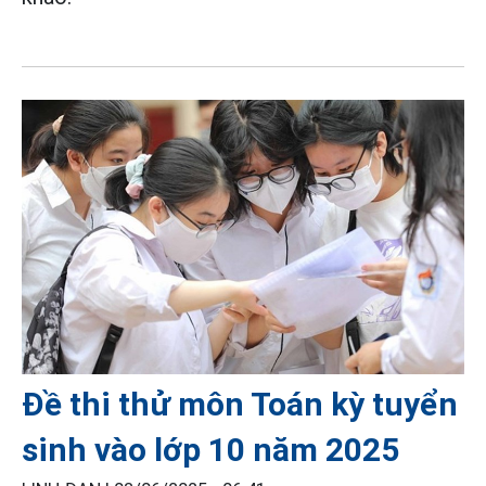
Đề thi thử môn Toán kỳ tuyển
sinh vào lớp 10 năm 2025