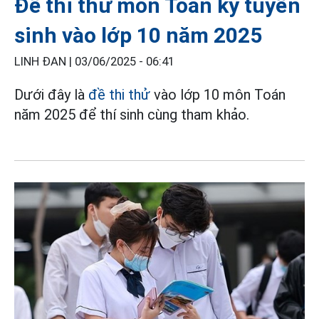
Đề thi thử môn Toán kỳ tuyển
sinh vào lớp 10 năm 2025
LINH ĐAN |
03/06/2025 - 06:41
Dưới đây là
đề thi thử
vào lớp 10 môn Toán
năm 2025 để thí sinh cùng tham khảo.