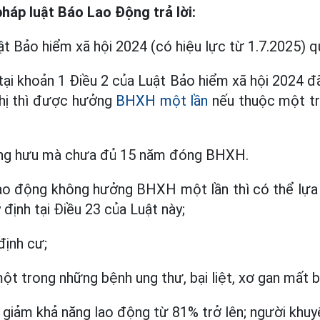
háp luật Báo Lao Động trả lời:
t Bảo hiểm xã hội 2024 (có hiệu lực từ 1.7.2025) q
tại khoản 1 Điều 2 của Luật Bảo hiểm xã hội 2024 
ị thì được hưởng
BHXH một lần
nếu thuộc một t
ơng hưu mà chưa đủ 15 năm đóng BHXH.
ao động không hưởng BHXH một lần thì có thể lựa
định tại Điều 23 của Luật này;
định cư;
t trong những bệnh ung thư, bại liệt, xơ gan mất bù
giảm khả năng lao động từ 81% trở lên; người khuyế