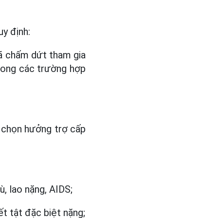
uy định:
đã chấm dứt tham gia
rong các trường hợp
 chọn hưởng trợ cấp
, lao nặng, AIDS;
t tật đặc biệt nặng;