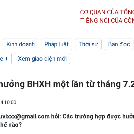
CƠ QUAN CỦA TỔN
TIẾNG NÓI CỦA C
Kinh doanh
Pháp luật
Thời sự
Bạn đọc
e +
Xem giao diện mới
hưởng BHXH một lần từ tháng 7.
4 10:00
vuvixxx@gmail.com hỏi: Các trường hợp được hư
thế nào?