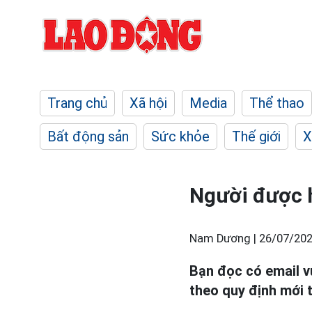
Trang chủ
Xã hội
Media
Thể thao
Bất động sản
Sức khỏe
Thế giới
X
Người được 
Nam Dương |
26/07/202
Bạn đọc có email 
theo quy định mới 