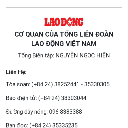
CƠ QUAN CỦA TỔNG LIÊN ĐOÀN
LAO ĐỘNG VIỆT NAM
Tổng Biên tập: NGUYỄN NGỌC HIỂN
Liên Hệ:
Tòa soạn:
(+84 24) 38252441
-
35330305
Báo điện tử:
(+84 24) 38303044
Đường dây nóng:
096 8383388
Bạn đọc:
(+84 24) 35335235