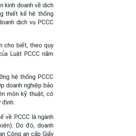
n kinh doanh về dịch
g thiết kế hệ thống
 doanh dịch vụ PCCC
n cho biết, theo quy
 của Luật PCCC năm
 dưỡng hệ thống PCCC
ợp doanh nghiệp bảo
ên môn kỹ thuật; có
 định.
 kế về PCCC là ngành
kiện). Do đó, doanh
an Công an cấp Giấy