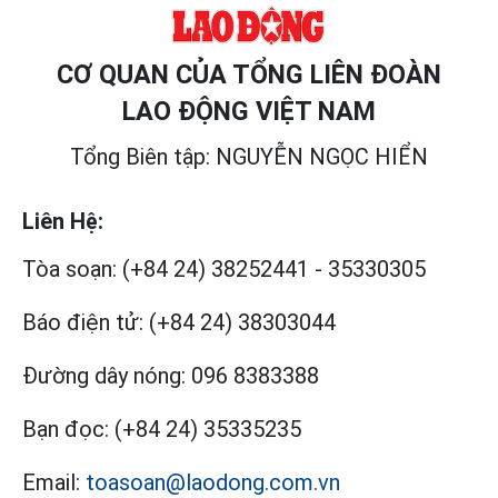
CƠ QUAN CỦA TỔNG LIÊN ĐOÀN
LAO ĐỘNG VIỆT NAM
Tổng Biên tập: NGUYỄN NGỌC HIỂN
Liên Hệ:
Tòa soạn:
(+84 24) 38252441
-
35330305
Báo điện tử:
(+84 24) 38303044
Đường dây nóng:
096 8383388
Bạn đọc:
(+84 24) 35335235
Email:
toasoan@laodong.com.vn