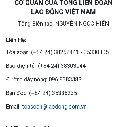
CƠ QUAN CỦA TỔNG LIÊN ĐOÀN
LAO ĐỘNG VIỆT NAM
Tổng Biên tập: NGUYỄN NGỌC HIỂN
Liên Hệ:
Tòa soạn:
(+84 24) 38252441
-
35330305
Báo điện tử:
(+84 24) 38303044
Đường dây nóng:
096 8383388
Bạn đọc:
(+84 24) 35335235
Email:
toasoan@laodong.com.vn