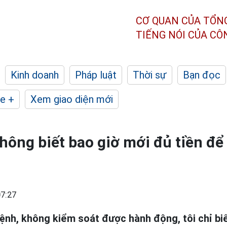
CƠ QUAN CỦA TỔN
TIẾNG NÓI CỦA C
Kinh doanh
Pháp luật
Thời sự
Bạn đọc
e +
Xem giao diện mới
hông biết bao giờ mới đủ tiền đ
7:27
bệnh, không kiểm soát được hành động, tôi chỉ bi