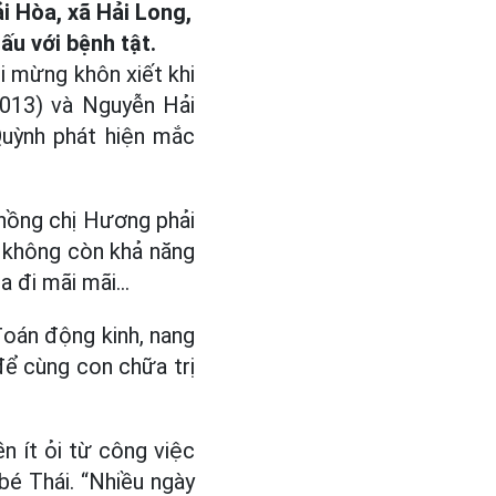
ải Hòa, xã Hải Long,
u với bệnh tật.
 mừng khôn xiết khi
2013) và Nguyễn Hải
Quỳnh phát hiện mắc
chồng chị Hương phải
nh không còn khả năng
 đi mãi mãi...
đoán động kinh, nang
để cùng con chữa trị
n ít ỏi từ công việc
bé Thái. “Nhiều ngày