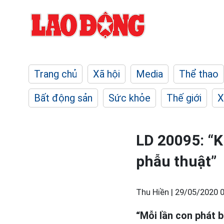
Trang chủ
Xã hội
Media
Thể thao
Bất động sản
Sức khỏe
Thế giới
X
LD 20095: “K
phẫu thuật”
Thu Hiền |
29/05/2020 0
“Mỗi lần con phát 