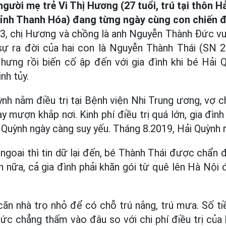
 người mẹ trẻ Vi Thị Hương (27 tuổi, trú tại thôn H
ỉnh Thanh Hóa) đang từng ngày cùng con chiến đấ
3, chị Hương và chồng là anh Nguyễn Thành Đức vui
sự ra đời của hai con là Nguyễn Thành Thái (SN 
hưng rồi biến cố ập đến với gia đình khi bé Hải 
inh tủy.
nh nằm điều trị tại Bệnh viện Nhi Trung ương, vợ 
y mượn khắp nơi. Kinh phí điều trị quá lớn, gia đì
 Quỳnh ngày càng suy yếu. Tháng 8.2019, Hải Quỳnh ra
ngoai thì tin dữ lại đến, bé Thành Thái được chẩn 
n nữa, cả gia đình phải khăn gói từ quê lên Hà Nội 
n nhà trọ nhỏ để có chỗ trú nắng, trú mưa. Số tiề
ức chẳng thấm vào đâu so với chi phí điều trị của 