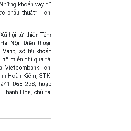
. Những khoản vay cũ
c phẫu thuật” - chị
 Xã hội từ thiện Tấm
à Nội. Điện thoại:
 Vàng, số tài khoản
 hộ miễn phí qua tài
ại Vietcombank - chi
ánh Hoàn Kiếm, STK:
0941 066 228; hoặc
 Thanh Hóa, chủ tài