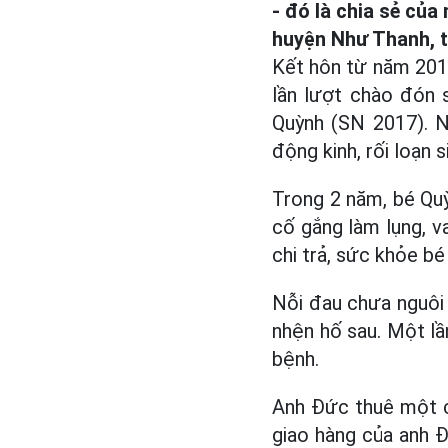
- đó là chia sẻ của
huyện Như Thanh, t
Kết hôn từ năm 201
lần lượt chào đón 
Quỳnh (SN 2017). N
động kinh, rối loạn s
Trong 2 năm, bé Quỳ
cố gắng làm lụng, va
chi trả, sức khỏe bé
Nỗi đau chưa nguôi 
nhện hố sau. Một lầ
bệnh.
Anh Đức thuê một că
giao hàng của anh Đ