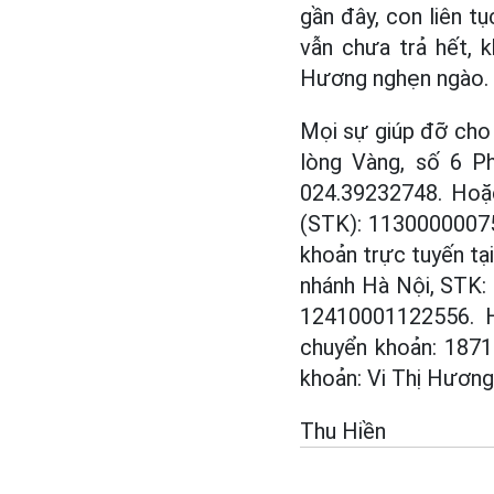
gần đây, con liên t
vẫn chưa trả hết, 
Hương nghẹn ngào.
Mọi sự giúp đỡ cho 
lòng Vàng, số 6 P
024.39232748. Hoặc
(STK): 113000000758
khoản trực tuyến tạ
nhánh Hà Nội, STK:
12410001122556. H
chuyển khoản: 1871
khoản: Vi Thị Hương
Thu Hiền