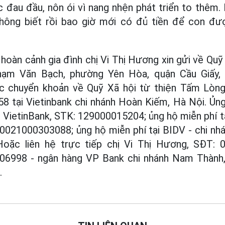
ục đau đầu, nôn ói vì nang nhện phát triển to thêm
không biết rồi bao giờ mới có đủ tiền để con đượ
hoàn cảnh gia đình chị Vi Thị Hương xin gửi về Quỹ
hạm Văn Bạch, phường Yên Hòa, quận Cầu Giấy, H
 chuyển khoản về Quỹ Xã hội từ thiện Tấm Lòng
 tại Vietinbank chi nhánh Hoàn Kiếm, Hà Nội. Ủng
i VietinBank, STK: 129000015204; ủng hộ miễn phí t
 0021000303088; ủng hộ miễn phí tại BIDV - chi nh
oặc liên hệ trực tiếp chị Vi Thị Hương, SĐT: 
06998 - ngân hàng VP Bank chi nhánh Nam Thành,
.