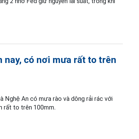
ng 2 nhờ Fed giữ nguyên lãi suất, trong khi
nay, có nơi mưa rất to trên
à Nghệ An có mưa rào và dông rải rác với
 rất to trên 100mm.