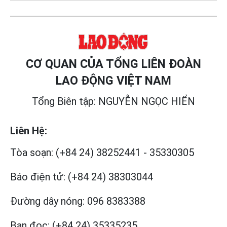
CƠ QUAN CỦA TỔNG LIÊN ĐOÀN
LAO ĐỘNG VIỆT NAM
Tổng Biên tập: NGUYỄN NGỌC HIỂN
Liên Hệ:
Tòa soạn:
(+84 24) 38252441
-
35330305
Báo điện tử:
(+84 24) 38303044
Đường dây nóng:
096 8383388
Bạn đọc:
(+84 24) 35335235