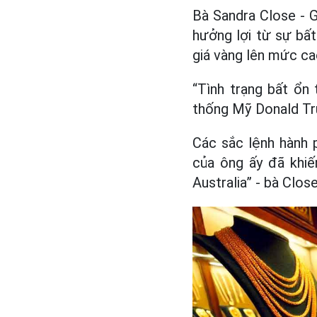
Bà Sandra Close - G
hưởng lợi từ sự bất
giá vàng lên mức cao
“Tình trạng bất ổn
thống Mỹ Donald T
Các sắc lệnh hành 
của ông ấy đã khiế
Australia” - bà Close