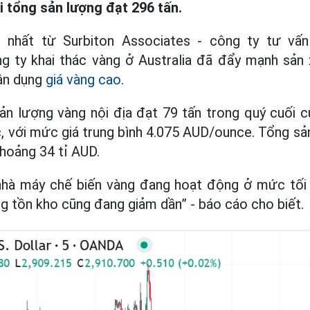
i tổng sản lượng đạt 296 tấn.
nhất từ Surbiton Associates - công ty tư vấn 
g ty khai thác vàng ở Australia đã đẩy mạnh sản 
ận dụng
giá vàng cao
.
ản lượng vàng nội địa đạt 79 tấn trong quý cuối 
c, với mức giá trung bình 4.075 AUD/ounce. Tổng s
 khoảng 34 tỉ AUD.
u nhà máy chế biến vàng đang hoạt động ở mức tố
ng tồn kho cũng đang giảm dần” - báo cáo cho biết.