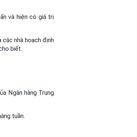
n và hiện có giá trị
à các nhà hoạch định
cho biết.
 của Ngân hàng Trung
hàng tuần.