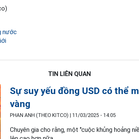
co)
g nước
iới
TIN LIÊN QUAN
Sự suy yếu đồng USD có thể ma
vàng
PHAN ANH (THEO KITCO) |
11/03/2025 - 14:05
Chuyên gia cho rằng, một "cuộc khủng hoảng ni
lên cao hơn nữa.