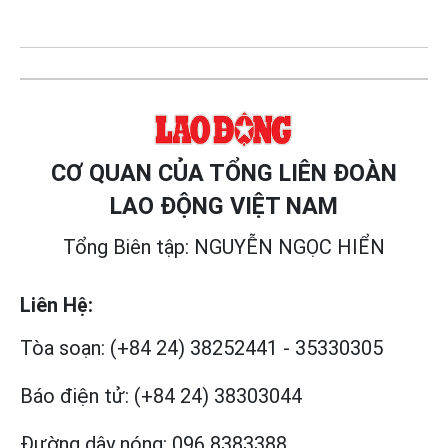
CƠ QUAN CỦA TỔNG LIÊN ĐOÀN
LAO ĐỘNG VIỆT NAM
Tổng Biên tập: NGUYỄN NGỌC HIỂN
Liên Hệ:
Tòa soạn:
(+84 24) 38252441
-
35330305
Báo điện tử:
(+84 24) 38303044
Đường dây nóng:
096 8383388