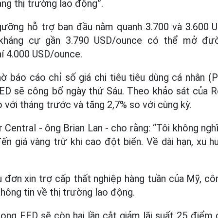
ng thị trường lao động”.
gưỡng hỗ trợ ban đầu nằm quanh 3.700 và 3.600 U
 kháng cự gần 3.790 USD/ounce có thể mở đườn
í 4.000 USD/ounce.
ờ báo cáo chỉ số giá chi tiêu tiêu dùng cá nhân 
FED sẽ công bố ngày thứ Sáu. Theo khảo sát của R
 với tháng trước và tăng 2,7% so với cùng kỳ.
Central - ông Brian Lan - cho rằng: “Tôi không ngh
n giá vàng trừ khi cao đột biến. Về dài hạn, xu 
u đơn xin trợ cấp thất nghiệp hàng tuần của Mỹ, cô
hông tin về thị trường lao động.
vọng FED sẽ còn hai lần cắt giảm lãi suất 25 điểm