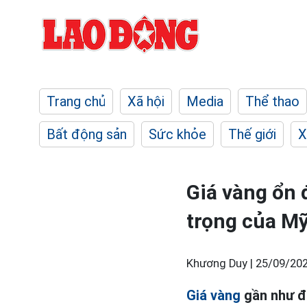
Trang chủ
Xã hội
Media
Thể thao
Bất động sản
Sức khỏe
Thế giới
X
Giá vàng ổn 
trọng của M
Khương Duy |
25/09/202
Giá vàng
gần như đi