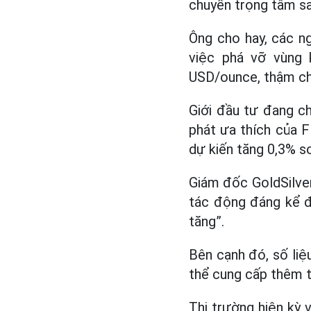
chuyển trọng tâm sa
Ông cho hay, các n
việc phá vỡ vùng
USD/ounce, thậm ch
Giới đầu tư đang ch
phát ưa thích của 
dự kiến tăng 0,3% so
Giám đốc GoldSilver 
tác động đáng kể đế
tăng”.
Bên cạnh đó, số liệ
thể cung cấp thêm t
Thị trường hiện kỳ 