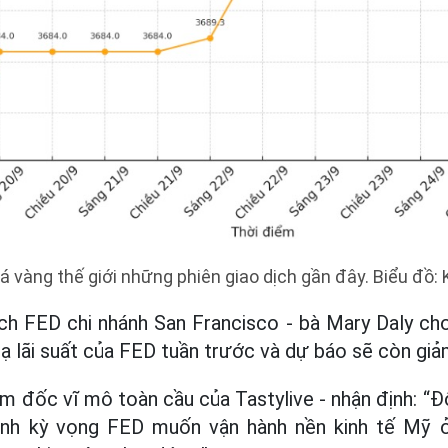
iá vàng thế giới những phiên giao dịch gần đây. Biểu đồ
h FED chi nhánh San Francisco - bà Mary Daly cho
hạ lãi suất của FED tuần trước và dự báo sẽ còn gi
ám đốc vĩ mô toàn cầu của Tastylive - nhận định: “Đ
ánh kỳ vọng FED muốn vận hành nền kinh tế Mỹ 