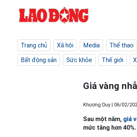
Trang chủ
Xã hội
Media
Thể thao
Bất động sản
Sức khỏe
Thế giới
X
Giá vàng nhẫ
Khương Duy |
06/02/202
Sau một năm,
giá 
mức tăng hơn 40%.