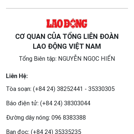
CƠ QUAN CỦA TỔNG LIÊN ĐOÀN
LAO ĐỘNG VIỆT NAM
Tổng Biên tập: NGUYỄN NGỌC HIỂN
Liên Hệ:
Tòa soạn:
(+84 24) 38252441
-
35330305
Báo điện tử:
(+84 24) 38303044
Đường dây nóng:
096 8383388
Bạn đọc:
(+84 24) 35335235