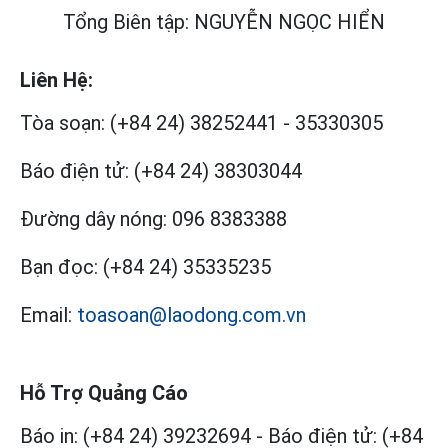
Tổng Biên tập: NGUYỄN NGỌC HIỂN
Liên Hệ:
Tòa soạn:
(+84 24) 38252441
-
35330305
Báo điện tử:
(+84 24) 38303044
Đường dây nóng:
096 8383388
Bạn đọc:
(+84 24) 35335235
Email:
toasoan@laodong.com.vn
Hỗ Trợ Quảng Cáo
Báo in: (+84 24) 39232694
-
Báo điện tử: (+84