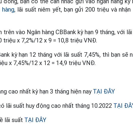
ệu đồng, bạn có thể cân nhắc gửi vào ngân hàng kỳ
 hàng
, lãi suất niêm yết, bạn gửi 200 triệu và nhận
ền trên vào Ngân hàng CBBank kỳ hạn 9 tháng, với lãi s
 triệu x 7,2%/12 x 9 = 10,8 triệu VNĐ.
nk kỳ hạn 12 tháng với lãi suất 7,45%, thì bạn sẽ 
iệu x 7,45%/12 x 12 = 14,9 triệu VNĐ.
àng cao nhất kỳ hạn 3 tháng hiện nay
TẠI ĐÂY
ó lãi suất huy động cao nhất tháng 10.2022
TẠI ĐÂ
ề lãi suất
TẠI ĐÂY