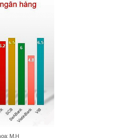
hoạ: M.H