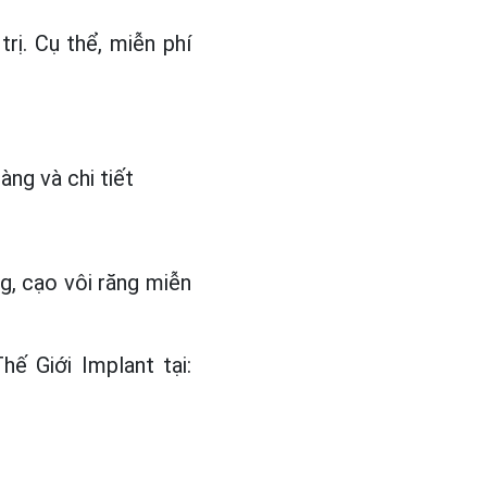
rị. Cụ thể, miễn phí
ng và chi tiết
, cạo vôi răng miễn
ế Giới Implant tại: