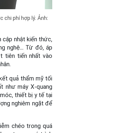
 chi phí hợp lý. Ảnh:
n cập nhật kiến thức,
ông nghệ… Từ đó, áp
 tiên tiến nhất vào
nhân.
 kết quả thẩm mỹ tối
nhất như máy X-quang
, thiết bị y tế tại
ượng nghiêm ngặt để
nhiễm chéo trong quá