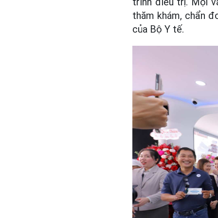
trình điều trị. Mọi 
thăm khám, chẩn đo
của Bộ Y tế.