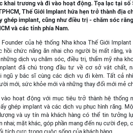
c khai trương và đi vào hoạt động. Tọa lạc tại số
PHCM, Thế Giới Implant hứa hẹn trở thành địa chỉ
ấy ghép implant, cũng như điều trị - chăm sóc ră
CM và các tỉnh phía Nam.
 Founder của hệ thống Nha khoa Thế Giới Implant 
c hồi chức năng ăn nhai cho người bị mất răng, v
những dịch vụ chăm sóc, điều trị, thẩm mỹ nha khoa
 Implant đã chú trọng đầu tư về cơ sở vật chất, 
 ngũ y bác sĩ cùng các dịch vụ đi kèm. Tất cả n
ười mới, sức khỏe mới và những thay đổi mới mẻ ch
i vào hoạt động với mục tiêu trở thành hệ thống 
 cấy ghép implant và các dịch vụ phục hình răng. M
lượng và uy tín mà khách hàng có thể tin tưởng l
n nhai; mặt khác, góp phần mang đến nụ cười đẹp, c
ổi tích cực trong cuộc sống của khách hàng.