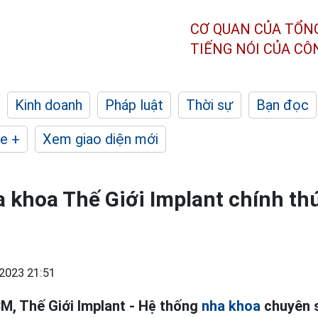
CƠ QUAN CỦA TỔN
TIẾNG NÓI CỦA C
Kinh doanh
Pháp luật
Thời sự
Bạn đọc
e +
Xem giao diện mới
 khoa Thế Giới Implant chính th
2023 21:51
M, Thế Giới Implant - Hệ thống
nha khoa
chuyên s