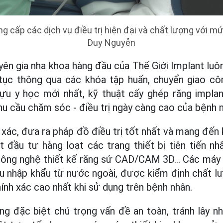
g cấp các dịch vụ điều trị hiện đại và chất lượng với mức
Duy Nguyễn
yên gia nha khoa hàng đầu của Thế Giới Implant luô
tục thông qua các khóa tập huấn, chuyển giao c
ựu y học mới nhất, kỹ thuật cấy ghép răng implant
hu cầu chăm sóc - điều trị ngày càng cao của bệnh 
xác, đưa ra pháp đồ điều trị tốt nhất và mang đến
t đầu tư hàng loạt các trang thiết bị tiên tiến 
ng nghệ thiết kế răng sứ CAD/CAM 3D… Các máy móc
ều nhập khẩu từ nước ngoài, được kiểm định chất l
ính xác cao nhất khi sử dụng trên bệnh nhân.
ng đặc biệt chú trọng vấn đề an toàn, tránh lây 