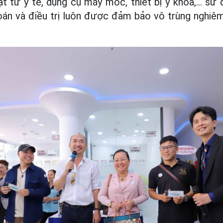
vật tư y tế, dụng cụ máy móc, thiết bị y khoa,… sử
án và điều trị luôn được đảm bảo vô trùng nghiêm