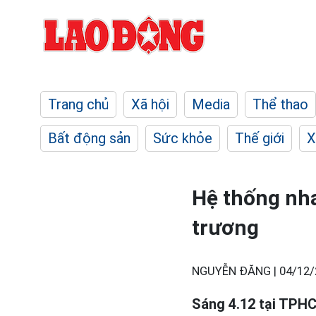
Trang chủ
Xã hội
Media
Thể thao
Bất động sản
Sức khỏe
Thế giới
X
Hệ thống nha
trương
NGUYỄN ĐĂNG |
04/12/
Sáng 4.12 tại TPHC