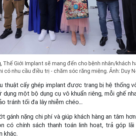
g, Thế Giới Implant sẽ mang đến cho bệnh nhân/khách h
hi có nhu cầu điều trị - chăm sóc răng miệng. Ảnh: Duy 
u thuật cấy ghép implant được trang bị hệ thống vô
 dụng một bộ dụng cụ vô khuẩn riêng, mỗi ghế nha
ảo tránh tối đa lây nhiễm chéo…
ớt gánh nặng chi phí và giúp khách hàng an tâm hơn 
n có chính sách thanh toán linh hoạt, trả góp lã
n khác.