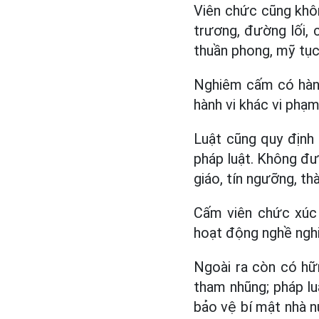
Viên chức cũng khô
trương, đường lối,
thuần phong, mỹ tục,
Nghiêm cấm có hành 
hành vi khác vi phạm
Luật cũng quy định 
pháp luật. Không đượ
giáo, tín ngưỡng, th
Cấm viên chức xúc 
hoạt động nghề ngh
Ngoài ra còn có hữ
tham nhũng; pháp luậ
bảo vệ bí mật nhà n