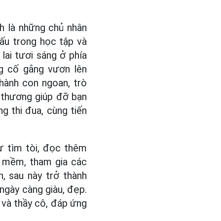
h là những chủ nhân
ấu trong học tập và
lai tươi sáng ở phía
g cố gắng vươn lên
thành con ngoan, trò
êu thương giúp đỡ bạn
g thi đua, cùng tiến
tự tìm tòi, đọc thêm
g mềm, tham gia các
n, sau này trở thành
ngày càng giàu, đẹp.
 và thầy cô, đáp ứng