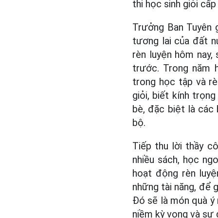
thi học sinh giỏi cấp
Trưởng Ban Tuyên g
tương lai của đất 
rèn luyện hôm nay, 
trước. Trong năm 
trong học tập và rè
giỏi, biết kính trọn
bè, đặc biệt là các
bộ.
Tiếp thu lời thầy c
nhiều sách, học ng
hoạt động rèn luyện
những tài năng, để 
Đó sẽ là món quà ý 
niềm kỳ vọng và sự 