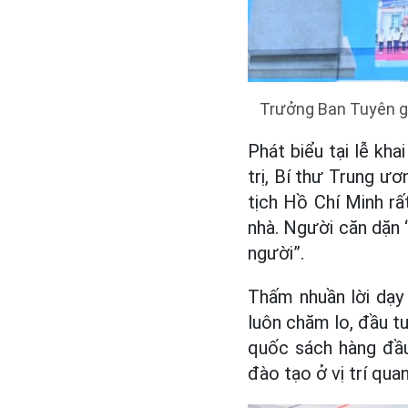
Trưởng Ban Tuyên g
Phát biểu tại lễ kh
trị, Bí thư Trung ư
tịch Hồ Chí Minh rấ
nhà. Người căn dặn “
người”.
Thấm nhuần lời dạy
luôn chăm lo, đầu tư
quốc sách hàng đầu
đào tạo ở vị trí qua