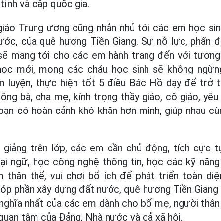
 tỉnh và cấp quốc gia.
iáo Trung ương cũng nhắn nhủ tới các em học sin
nước, của quê hương Tiền Giang. Sự nỗ lực, phấn đ
sẽ mang tới cho các em hành trang đến với tương 
học mới, mong các cháu học sinh sẽ không ngừn
n luyện, thực hiện tốt 5 điều Bác Hồ dạy để trở 
g ông bà, cha mẹ, kính trọng thầy giáo, cô giáo, y
 bạn có hoàn cảnh khó khăn hơn mình, giúp nhau cùn
ô giảng trên lớp, các em cần chủ động, tích cực 
oại ngữ, học công nghệ thông tin, học các kỹ năn
 thân thể, vui chơi bổ ích để phát triển toàn diệ
góp phần xây dựng đất nước, quê hương Tiền Giang 
nghĩa nhất của các em dành cho bố mẹ, người thân
quan tâm của Đảng, Nhà nước và cả xã hội.