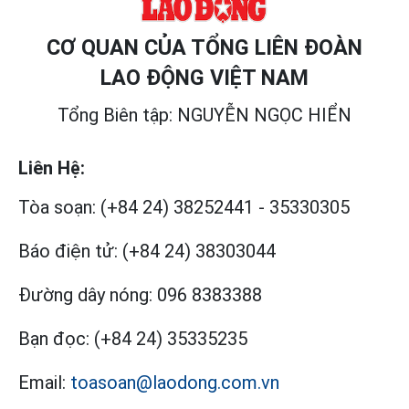
CƠ QUAN CỦA TỔNG LIÊN ĐOÀN
LAO ĐỘNG VIỆT NAM
Tổng Biên tập: NGUYỄN NGỌC HIỂN
Liên Hệ:
Tòa soạn:
(+84 24) 38252441
-
35330305
Báo điện tử:
(+84 24) 38303044
Đường dây nóng:
096 8383388
Bạn đọc:
(+84 24) 35335235
Email:
toasoan@laodong.com.vn