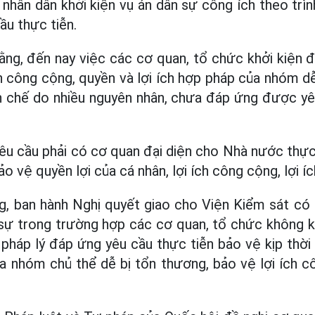
nhân dân khởi kiện vụ án dân sự công ích theo trình
u thực tiễn.
ằng, đến nay việc các cơ quan, tổ chức khởi kiện để
ch công cộng, quyền và lợi ích hợp pháp của nhóm d
n chế do nhiều nguyên nhân, chưa đáp ứng được yê
êu cầu phải có cơ quan đại diện cho Nhà nước thự
ảo vệ quyền lợi của cá nhân, lợi ích công cộng, lợi 
ng, ban hành Nghị quyết giao cho Viện Kiểm sát có
 sự trong trường hợp các cơ quan, tổ chức không khở
pháp lý đáp ứng yêu cầu thực tiễn bảo vệ kịp thời 
a nhóm chủ thể dễ bị tổn thương, bảo vệ lợi ích cô