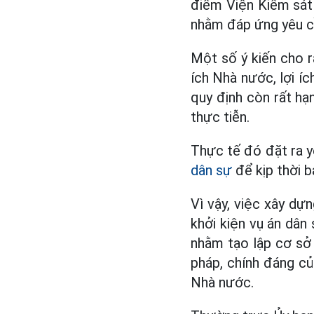
điểm Viện Kiểm sát 
nhằm đáp ứng yêu cầ
Một số ý kiến cho r
ích Nhà nước, lợi í
quy định còn rất hạ
thực tiễn.
Thực tế đó đặt ra y
dân sự
để kịp thời b
Vì vậy, việc xây dự
khởi kiện vụ án dân
nhằm tạo lập cơ sở 
pháp, chính đáng củ
Nhà nước.