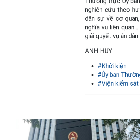
Thường trực Ủy ban 
nghiên cứu theo hư
dân sự về cơ quan, 
nghĩa vụ liên quan..
giải quyết vụ án dân
ANH HUY
#Khởi kiện
#Ủy ban Thường
#Viện kiểm sát