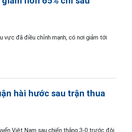
i giảm hơn 65% chỉ sau
hu vực đã điều chỉnh mạnh, có nơi giảm tới
uận hài hước sau trận thua
uyển Việt Nam sau chiến thắng 3-0 trước đội