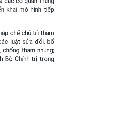
ữa các cơ quan Trung
n khai mô hình tiếp
háp chế chủ trì tham
ác luật sửa đổi, bổ
g, chống tham nhũng;
h Bộ Chính trị trong