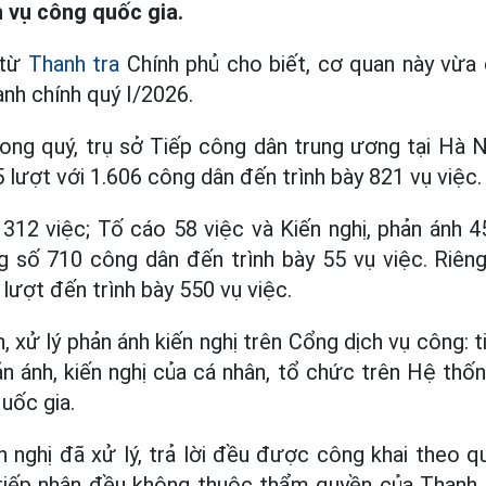
h vụ công quốc gia.
 từ
Thanh tra
Chính phủ cho biết, cơ quan này vừa
ành chính quý I/2026.
rong quý, trụ sở Tiếp công dân trung ương tại Hà 
 lượt với 1.606 công dân đến trình bày 821 vụ việc.
 312 việc; Tố cáo 58 việc và Kiến nghị, phản ánh 
g số 710 công dân đến trình bày 55 vụ việc. Riên
lượt đến trình bày 550 vụ việc.
, xử lý phản ánh kiến nghị trên Cổng dịch vụ công: ti
n ánh, kiến nghị của cá nhân, tổ chức trên Hệ thốn
uốc gia.
n nghị đã xử lý, trả lời đều được công khai theo q
ị tiếp nhận đều không thuộc thẩm quyền của Thanh 