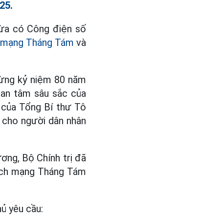
025
.
vừa có Công điện số
 mạng Tháng Tám
và
mừng kỷ niệm 80 năm
uan tâm sâu sắc của
o của Tổng Bí thư Tô
à cho người dân nhân
ng, Bộ Chính trị đã
Cách mạng Tháng Tám
hủ yêu cầu: