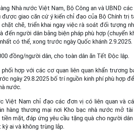
 hàng Nhà nước Việt Nam, Bộ Công an và UBND các t
 được giao căn cứ ý kiến chỉ đạo của Bộ Chính trị t
hặt chẽ, triển khai ngay việc rà soát đối tượng n
à đến người dân bằng biện pháp phù hợp (chuyển k
 nhất có thể, xong trước ngày Quốc khánh 2.9.2025.
00 đồng/người dân, cho toàn dân ăn Tết Độc lập.
ì, phối hợp với các cơ quan liên quan khẩn trương
ước ngày 29.8.2025 bố trí nguồn kinh phí phù hợp đ
hà nước.
 Việt Nam chỉ đạo các đơn vị có liên quan và c
gân hàng thương mại nơi Kho bạc nhà nước mở tà
 tiền mặt, đáp ứng yêu cầu tặng quà cho người dân k
kỳ ai và không trùng lắp.