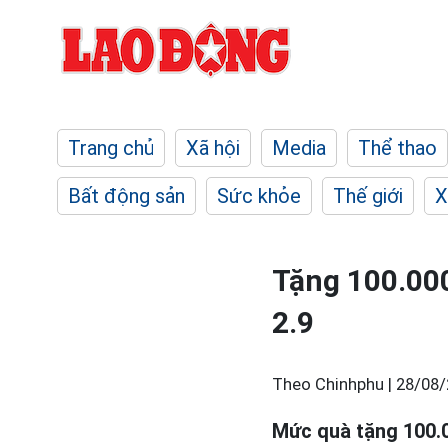
Trang chủ
Xã hội
Media
Thể thao
Bất động sản
Sức khỏe
Thế giới
X
Tặng 100.00
2.9
Theo Chinhphu |
28/08/
Mức quà tặng 100.0