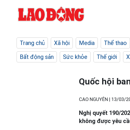
Trang chủ
Xã hội
Media
Thể thao
Bất động sản
Sức khỏe
Thế giới
X
Quốc hội ban
CAO NGUYÊN |
13/03/2
Nghị quyết 190/20
không được yêu cầu