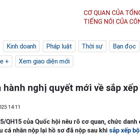
CƠ QUAN CỦA TỔN
TIẾNG NÓI CỦA C
Kinh doanh
Pháp luật
Thời sự
Bạn đọc
e +
Xem giao diện mới
 hành nghị quyết mới về sắp xếp
025 14:11
25/QH15 của Quốc hội nêu rõ cơ quan, chức danh
 cá nhân nộp lại hồ sơ đã nộp sau khi
sắp xếp b