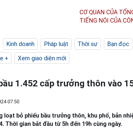
CƠ QUAN CỦA TỔN
TIẾNG NÓI CỦA C
Kinh doanh
Pháp luật
Thời sự
Bạn đọc
e +
Xem giao diện mới
ầu 1.452 cấp trưởng thôn vào 1
24 07:50
 loạt bỏ phiếu bầu trưởng thôn, khu phố, bản nh
4. Thời gian bắt đầu từ 5h đến 19h cùng ngày.