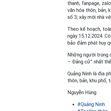
thanh, fanpage, zal
văn hóa thôn, bản, 
số 3; xây mới nhà v
Theo kế hoạch, toà
ngày 15.12.2024. Cô
bảo đảm phát huy qu
Những người trúng c
– Đảng cử” nhất thể
Quảng Ninh là địa ph
thôn, bản, khu phố,
Nguyễn Hùng
#Quảng Ninh