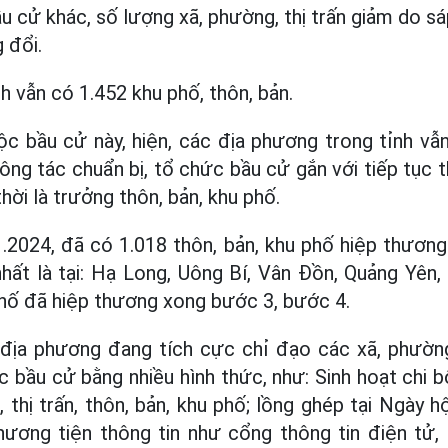
u cử khác, số lượng xã, phường, thị trấn giảm do s
 đổi.
h vẫn có 1.452 khu phố, thôn, bản.
c bầu cử này, hiện, các địa phương trong tỉnh vẫ
ông tác chuẩn bị, tổ chức bầu cử gắn với tiếp tục 
hời là trưởng thôn, bản, khu phố.
1.2024, đã có 1.018 thôn, bản, khu phố hiệp thươn
nhất là tại: Hạ Long, Uông Bí, Vân Đồn, Quảng Yên,
phố đã hiệp thương xong bước 3, bước 4.
 địa phương đang tích cực chỉ đạo các xã, phường
c bầu cử bằng nhiều hình thức, như: Sinh hoạt chi b
 thị trấn, thôn, bản, khu phố; lồng ghép tại Ngày 
hương tiện thông tin như cổng thông tin điện tử, 