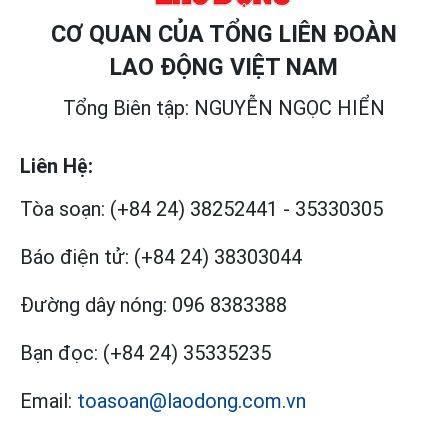
CƠ QUAN CỦA TỔNG LIÊN ĐOÀN
LAO ĐỘNG VIỆT NAM
Tổng Biên tập: NGUYỄN NGỌC HIỂN
Liên Hệ:
Tòa soạn:
(+84 24) 38252441
-
35330305
Báo điện tử:
(+84 24) 38303044
Đường dây nóng:
096 8383388
Bạn đọc:
(+84 24) 35335235
Email:
toasoan@laodong.com.vn