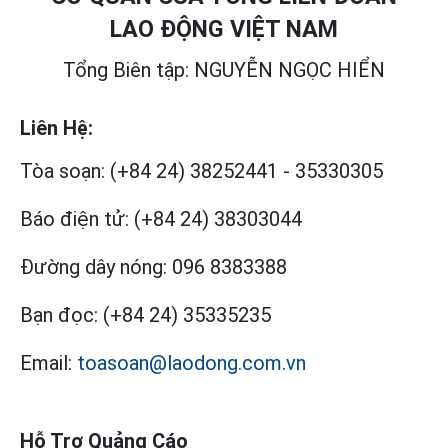
LAO ĐỘNG VIỆT NAM
Tổng Biên tập: NGUYỄN NGỌC HIỂN
Liên Hệ:
Tòa soạn:
(+84 24) 38252441
-
35330305
Báo điện tử:
(+84 24) 38303044
Đường dây nóng:
096 8383388
Bạn đọc:
(+84 24) 35335235
Email:
toasoan@laodong.com.vn
Hỗ Trợ Quảng Cáo