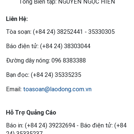
Tổng Biên tập: NGUYỄN NGỌC HIỂN
Liên Hệ:
Tòa soạn:
(+84 24) 38252441
-
35330305
Báo điện tử:
(+84 24) 38303044
Đường dây nóng:
096 8383388
Bạn đọc:
(+84 24) 35335235
Email:
toasoan@laodong.com.vn
Hỗ Trợ Quảng Cáo
Báo in: (+84 24) 39232694
-
Báo điện tử: (+84
24) 35335237