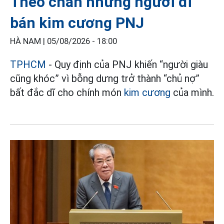
Theo chân những người đi
bán kim cương PNJ
HÀ NAM |
05/08/2026 - 18:00
TPHCM
- Quy định của PNJ khiến “người giàu
cũng khóc” vì bỗng dưng trở thành “chủ nợ”
bất đắc dĩ cho chính món
kim cương
của mình.