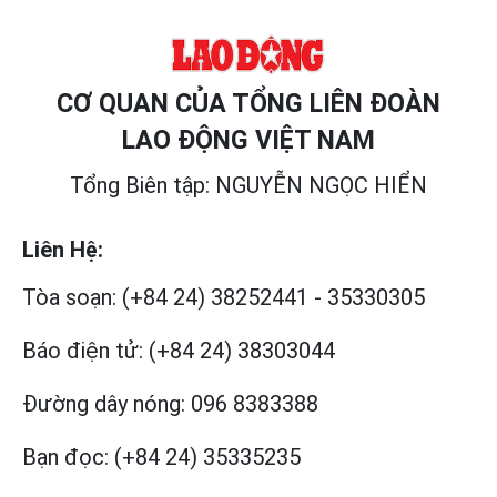
CƠ QUAN CỦA TỔNG LIÊN ĐOÀN
LAO ĐỘNG VIỆT NAM
Tổng Biên tập: NGUYỄN NGỌC HIỂN
Liên Hệ:
Tòa soạn:
(+84 24) 38252441
-
35330305
Báo điện tử:
(+84 24) 38303044
Đường dây nóng:
096 8383388
Bạn đọc:
(+84 24) 35335235