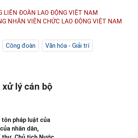
G LIÊN ĐOÀN
LAO ĐỘNG VIỆT NAM
ÔNG NHÂN
VIÊN CHỨC LAO ĐỘNG
VIỆT NAM
Công đoàn
Văn hóa - Giải trí
 xử lý cán bộ
 tôn pháp luật của
 của nhân dân,
í thư, Chủ tịch Nước