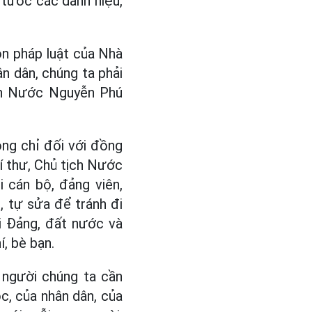
 tước các danh hiệu,
ôn pháp luật của Nhà
n dân, chúng ta phải
ịch Nước Nguyễn Phú
ông chỉ đối với đồng
Bí thư, Chủ tịch Nước
 cán bộ, đảng viên,
, tự sửa để tránh đi
i Đảng, đất nước và
í, bè bạn.
 người chúng ta cần
ộc, của nhân dân, của