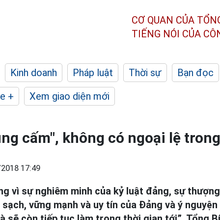
CƠ QUAN CỦA TỔN
TIẾNG NÓI CỦA C
Kinh doanh
Pháp luật
Thời sự
Bạn đọc
e +
Xem giao diện mới
ng cấm", không có ngoại lệ trong
/2018 17:49
ng vì sự nghiêm minh của kỷ luật đảng, sự thượng
 sạch, vững mạnh và uy tín của Đảng và ý nguyện
à sẽ còn tiếp tục làm trong thời gian tới”, Tổng B