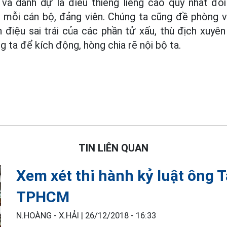
 và danh dự là điều thiêng liêng cao quý nhất đối
i mỗi cán bộ, đảng viên. Chúng ta cũng đề phòng 
điệu sai trái của các phần tử xấu, thù địch xuyê
 ta để kích động, hòng chia rẽ nội bộ ta.
TIN LIÊN QUAN
Xem xét thi hành kỷ luật ông 
TPHCM
N.HOÀNG - X.HẢI |
26/12/2018 - 16:33