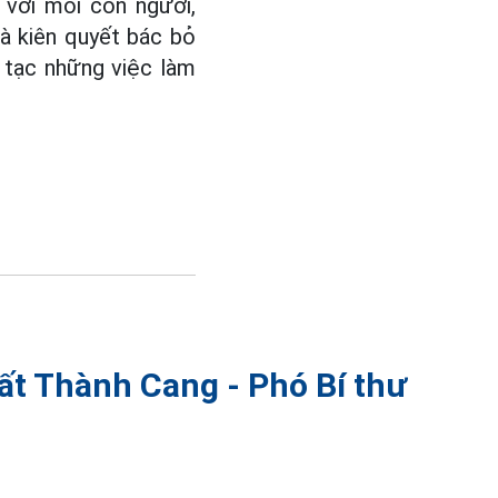
 với mỗi con người,
và kiên quyết bác bỏ
n tạc những việc làm
Tất Thành Cang - Phó Bí thư