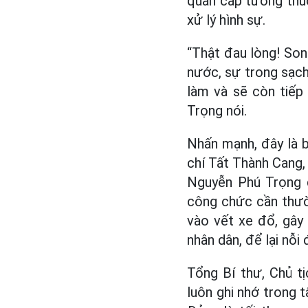
quan cấp tướng thuộ
xử lý hình sự.
“Thật đau lòng! Son
nước, sự trong sạch
làm và sẽ còn tiếp
Trọng nói.
Nhấn mạnh, đây là b
chí Tất Thành Cang, 
Nguyễn Phú Trọng đ
công chức cần thườn
vào vết xe đổ, gây
nhân dân, để lại nỗi
Tổng Bí thư, Chủ t
luôn ghi nhớ trong t