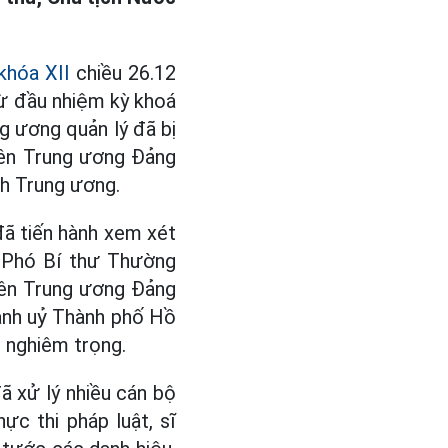
khóa XII
chiều 26.12
từ đầu nhiệm kỳ khoá
g ương quản lý đã bị
viên Trung ương Đảng
nh Trung ương.
đã tiến hành xem xét
, Phó Bí thư Thường
iên Trung ương Đảng
ành uỷ Thành phố Hồ
t nghiêm trọng.
ã xử lý nhiều cán bộ
ực thi pháp luật, sĩ