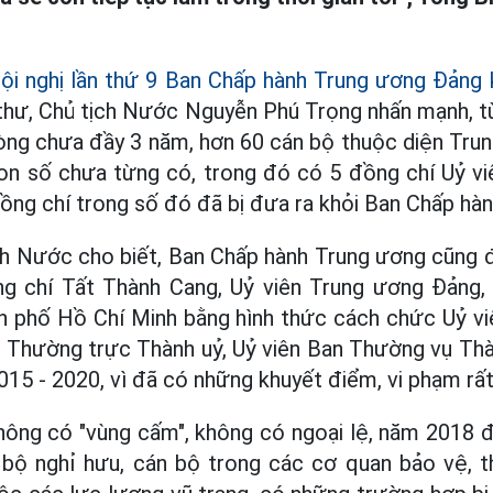
ội nghị lần thứ 9 Ban Chấp hành Trung ương Đảng 
 thư, Chủ tịch Nước Nguyễn Phú Trọng nhấn mạnh, 
vòng chưa đầy 3 năm, hơn 60 cán bộ thuộc diện Trun
 con số chưa từng có, trong đó có 5 đồng chí Uỷ 
ng chí trong số đó đã bị đưa ra khỏi Ban Chấp hà
ch Nước cho biết, Ban Chấp hành Trung ương cũng 
ồng chí Tất Thành Cang, Uỷ viên Trung ương Đảng
h phố Hồ Chí Minh bằng hình thức cách chức Uỷ v
hư Thường trực Thành uỷ, Uỷ viên Ban Thường vụ Th
015 - 2020, vì đã có những khuyết điểm, vi phạm rấ
không có "vùng cấm", không có ngoại lệ, năm 2018 đ
bộ nghỉ hưu, cán bộ trong các cơ quan bảo vệ, th