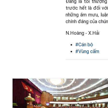
Đảng là tối thượng
trước hết là đối vớ
những âm mưu, luận 
chính đáng của chúng
N.Hoàng - X.Hải
#Cán bộ
#Vùng cấm