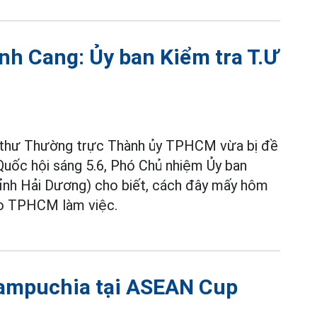
ành Cang: Ủy ban Kiểm tra T.Ư
í thư Thường trực Thành ủy TPHCM vừa bị đề
g Quốc hội sáng 5.6, Phó Chủ nhiệm Ủy ban
tỉnh Hải Dương) cho biết, cách đây mấy hôm
ào TPHCM làm việc.
ampuchia tại ASEAN Cup