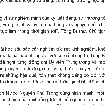
c các lực lượng vũ trang, có những trường hợp bị
g vì sự nghiêm minh của kỷ luật đảng, sự thượng t
, vững mạnh và uy tín của Đảng và ý nguyện của nhâ
 tục làm trong thời gian tới”, Tổng Bí thư, Chủ t
ài học sâu sắc cần nghiêm túc rút kinh nghiệm, kh
mà là bài học chung đối với tất cả chúng ta, Tổng 
ề nghị từng đồng chí Uỷ viên Trung ương và mọi
g xuyên tu dưỡng, rèn luyện, thường xuyên tự soi
 ra những hậu quả, tổn thất không đáng có đối vớ
 đau khôn lường đối với người thân, gia đình, đồng ch
ịch Nước Nguyễn Phú Trọng cũng nhấn mạnh, mỗi
âm khảm của mình rằng, lợi ích của quốc gia, dân t