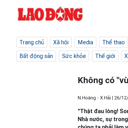
Trang chủ
Xã hội
Media
Thể thao
Bất động sản
Sức khỏe
Thế giới
X
Không có "vù
N.Hoàng - X.Hải |
26/12
“Thật đau lòng! So
Nhà nước, sự trong
chúng ta phải làm v