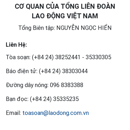
CƠ QUAN CỦA TỔNG LIÊN ĐOÀN
LAO ĐỘNG VIỆT NAM
Tổng Biên tập: NGUYỄN NGỌC HIỂN
Liên Hệ:
Tòa soạn:
(+84 24) 38252441
-
35330305
Báo điện tử:
(+84 24) 38303044
Đường dây nóng:
096 8383388
Bạn đọc:
(+84 24) 35335235
Email:
toasoan@laodong.com.vn