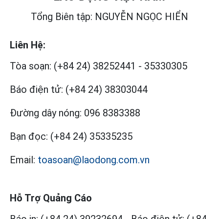
Tổng Biên tập: NGUYỄN NGỌC HIỂN
Liên Hệ:
Tòa soạn:
(+84 24) 38252441
-
35330305
Báo điện tử:
(+84 24) 38303044
Đường dây nóng:
096 8383388
Bạn đọc:
(+84 24) 35335235
Email:
toasoan@laodong.com.vn
Hỗ Trợ Quảng Cáo
Báo in: (+84 24) 39232694
-
Báo điện tử: (+84