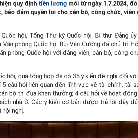
 hiện quy định
tiền lương
mới từ ngày 1.7.2024, đồn
, bảo đảm quyền lợi cho cán bộ, công chức, viên 
à Quốc hội, Tổng Thư ký Quốc hội, Bí thư Đảng ủ
 Văn phòng Quốc hội Bùi Văn Cường đã chủ trì Hội
ăn phòng Quốc hội với đảng viên, cán bộ, công ch
 hội, qua tổng hợp đã có 35 ý kiến đề nghị đối vớ
5 câu hỏi liên quan đến lĩnh vực về tài chính, tài s
cán bộ thi đua khen thưởng; 4 câu hỏi về hoạt độn
sách nhà ở. Các ý kiến cơ bản được trả lời đầy đủ 
 hội nghị.