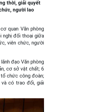
g thời, giải quyết
chức, người lao
y cơ quan Văn phòng
 nghị đối thoại giữa
ức, viên chức, người
i lãnh đạo Văn phòng
ản, cơ sở vật chất; 6
g tổ chức công đoàn;
và có trao đổi, giải