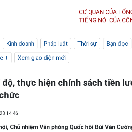
CƠ QUAN CỦA TỔN
TIẾNG NÓI CỦA C
Kinh doanh
Pháp luật
Thời sự
Bạn đọc
e +
Xem giao diện mới
độ, thực hiện chính sách tiền l
 chức
23 14:46
hội, Chủ nhiệm Văn phòng Quốc hội Bùi Văn Cườn