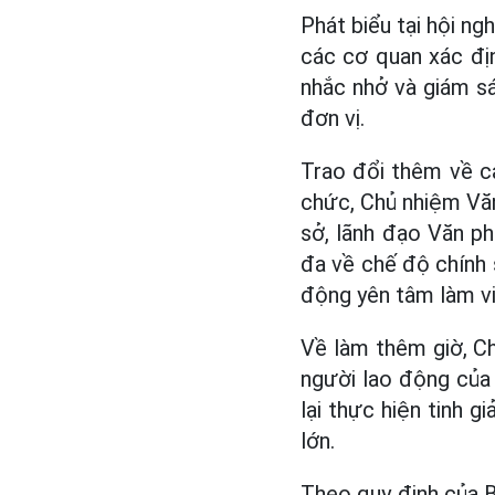
Phát biểu tại hội n
các cơ quan xác địn
nhắc nhở và giám s
đơn vị.
Trao đổi thêm về cả
chức, Chủ nhiệm Văn
sở, lãnh đạo Văn p
đa về chế độ chính 
động yên tâm làm v
Về làm thêm giờ, Ch
người lao động của 
lại thực hiện tinh 
lớn.
Theo quy định của Bộ