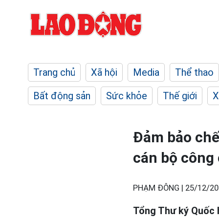
Trang chủ
Xã hội
Media
Thể thao
Bất động sản
Sức khỏe
Thế giới
X
Đảm bảo chế 
cán bộ công
PHẠM ĐÔNG |
25/12/20
Tổng Thư ký Quốc 