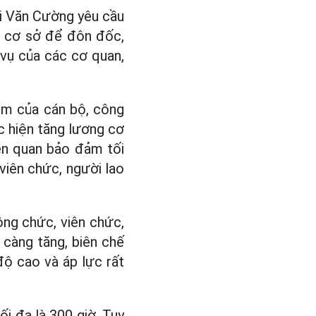
ùi Văn Cường yêu cầu
là cơ sở để đôn đốc,
vụ của các cơ quan,
hêm của cán bộ, công
c hiện tăng lương cơ
ên quan bảo đảm tối
viên chức, người lao
ông chức, viên chức,
 càng tăng, biên chế
độ cao và áp lực rất
ối đa là 300 giờ. Tuy