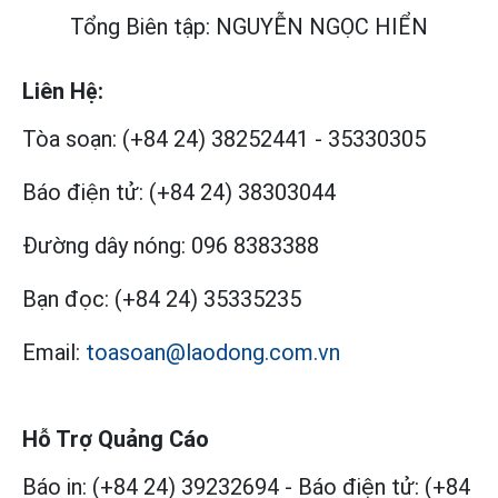
Tổng Biên tập: NGUYỄN NGỌC HIỂN
Liên Hệ:
Tòa soạn:
(+84 24) 38252441
-
35330305
Báo điện tử:
(+84 24) 38303044
Đường dây nóng:
096 8383388
Bạn đọc:
(+84 24) 35335235
Email:
toasoan@laodong.com.vn
Hỗ Trợ Quảng Cáo
Báo in: (+84 24) 39232694
-
Báo điện tử: (+84