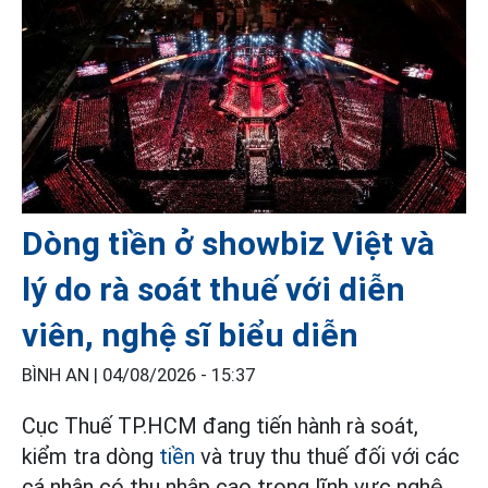
Dòng tiền ở showbiz Việt và
lý do rà soát thuế với diễn
viên, nghệ sĩ biểu diễn
BÌNH AN |
04/08/2026 - 15:37
Cục Thuế TP.HCM đang tiến hành rà soát,
kiểm tra dòng
tiền
và truy thu thuế đối với các
cá nhân có thu nhập cao trong lĩnh vực nghệ