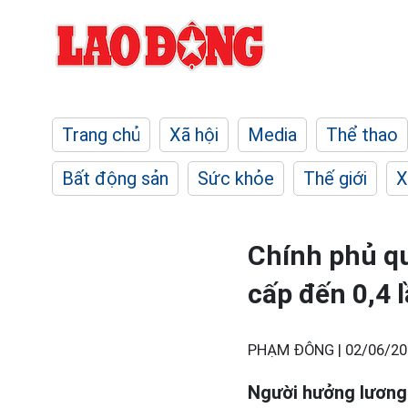
Trang chủ
Xã hội
Media
Thể thao
Bất động sản
Sức khỏe
Thế giới
X
Chính phủ q
cấp đến 0,4 
PHẠM ĐÔNG |
02/06/20
Người hưởng lương