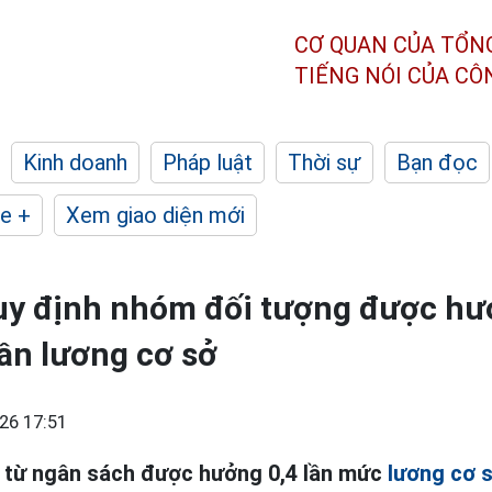
CƠ QUAN CỦA TỔN
TIẾNG NÓI CỦA C
Kinh doanh
Pháp luật
Thời sự
Bạn đọc
e +
Xem giao diện mới
uy định nhóm đối tượng được hư
lần lương cơ sở
26 17:51
 từ ngân sách được hưởng 0,4 lần mức
lương cơ 