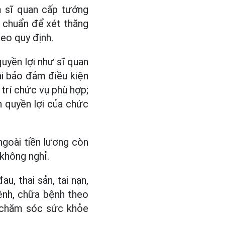
m sĩ quan cấp tướng
u chuẩn để xét thăng
heo quy định.
yền lợi như­­ sĩ quan
ái bảo đảm điều kiện
 trí chức vụ phù hợp;
n quyền lợi của chức
ngoài tiền lương còn
không nghỉ.
, thai sản, tai nạn,
ệnh, chữa bệnh theo
ộ chăm sóc sức khỏe