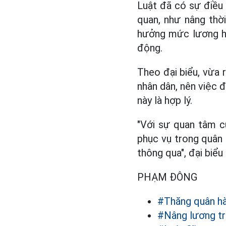
Luật đã có sự điều
quan, như nâng thờ
hưởng mức lương hư
động.
Theo đại biểu, vừa 
nhân dân, nên việc 
này là hợp lý.
"Với sự quan tâm củ
phục vụ trong quân
thông qua", đại biểu 
PHẠM ĐÔNG
#Thăng quân h
#Nâng lương t