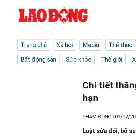
Trang chủ
Xã hội
Media
Thể thao
Bất động sản
Sức khỏe
Thế giới
X
Chi tiết thă
hạn
PHẠM ĐÔNG |
01/12/20
Luật sửa đổi, bổ s