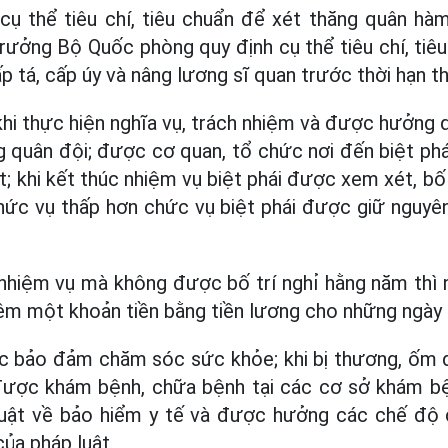
 cụ thể tiêu chí, tiêu chuẩn để xét thăng quân hà
trưởng Bộ Quốc phòng quy định cụ thể tiêu chí, tiê
 tá, cấp úy và nâng lương sĩ quan trước thời hạn t
hi thực hiện nghĩa vụ, trách nhiệm và được hưởng qu
 quân đội; được cơ quan, tổ chức nơi đến biệt ph
t; khi kết thúc nhiệm vụ biệt phái được xem xét, bố
hức vụ thấp hơn chức vụ biệt phái được giữ nguyê
nhiệm vụ mà không được bố trí nghỉ hằng năm thì 
m một khoản tiền bằng tiền lương cho những ngày 
c bảo đảm chăm sóc sức khỏe; khi bị thương, ốm đau
 được khám bệnh, chữa bệnh tại các cơ sở khám b
luật về bảo hiểm y tế và được hưởng các chế đ
ủa pháp luật.