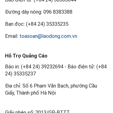
Đường dây nóng:
096 8383388
Bạn đọc:
(+84 24) 35335235
Email:
toasoan@laodong.com.vn
Hỗ Trợ Quảng Cáo
Báo in: (+84 24) 39232694
-
Báo điện tử: (+84
24) 35335237
Địa chỉ: Số 6 Phạm Văn Bạch, phường Cầu
Giấy, Thành phố Hà Nội
Giấy phép số:
2013/GP-BTTT