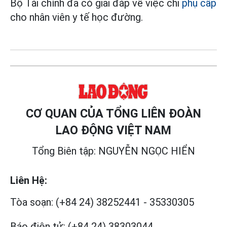
Bộ Tài chính đã có giải đáp về việc chi
phụ cấp
cho nhân viên y tế học đường.
CƠ QUAN CỦA TỔNG LIÊN ĐOÀN
LAO ĐỘNG VIỆT NAM
Tổng Biên tập: NGUYỄN NGỌC HIỂN
Liên Hệ:
Tòa soạn:
(+84 24) 38252441
-
35330305
Báo điện tử:
(+84 24) 38303044