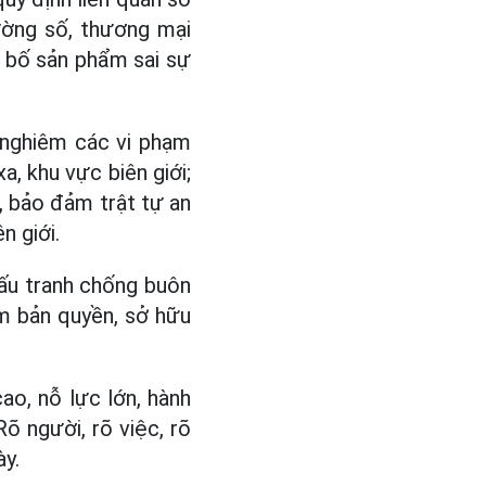
rường số, thương mại
g bố sản phẩm sai sự
 nghiêm các vi phạm
xa, khu vực biên giới;
, bảo đảm trật tự an
n giới.
ấu tranh chống buôn
hạm bản quyền, sở hữu
ao, nỗ lực lớn, hành
Rõ người, rõ việc, rõ
ày.