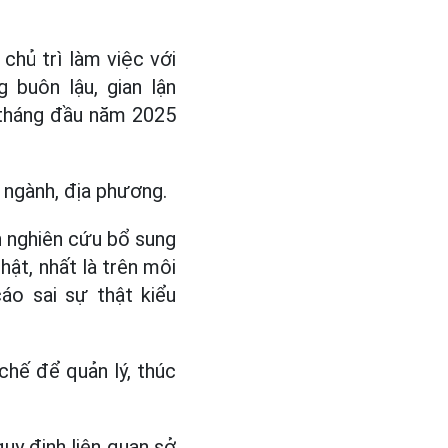
chủ trì làm việc với
 buôn lậu, gian lận
g tháng đầu năm 2025
 ngành, địa phương.
h nghiên cứu bổ sung
hật, nhất là trên môi
áo sai sự thật kiểu
chế để quản lý, thúc
uy định liên quan sở