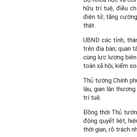
hữu trí tuệ, điều c
điện tử; tăng cường
thật.
UBND các tỉnh, thà
trên địa bàn; quan tâ
cùng lực lượng biên
toàn xã hội, kiểm so
Thủ tướng Chính ph
lậu, gian lận thương
trí tuệ.
Đồng thời Thủ tướng
động quyết liệt, hiệ
thời gian, rõ trách 