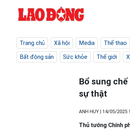
Trang chủ
Xã hội
Media
Thể thao
Bất động sản
Sức khỏe
Thế giới
X
Bổ sung chế t
sự thật
ANH HUY |
14/05/2025 
Thủ tướng Chính ph