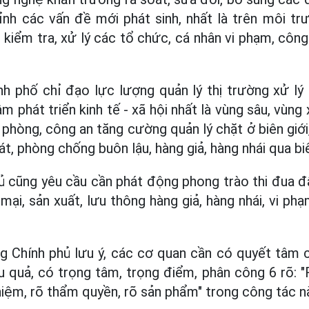
hỉnh các vấn đề mới phát sinh, nhất là trên môi t
 kiểm tra, xử lý các tổ chức, cá nhân vi phạm, côn
nh phố chỉ đạo lực lượng quản lý thị trường xử lý
m phát triển kinh tế - xã hội nhất là vùng sâu, vùng 
 phòng, công an tăng cường quản lý chặt ở biên giới
át, phòng chống buôn lậu, hàng giả, hàng nhái qua biê
ủ cũng yêu cầu cần phát động phong trào thi đua đ
 mại, sản xuất, lưu thông hàng giả, hàng nhái, vi p
 Chính phủ lưu ý, các cơ quan cần có quyết tâm c
u quả, có trọng tâm, trọng điểm, phân công 6 rõ: "
nhiệm, rõ thẩm quyền, rõ sản phẩm" trong công tác n