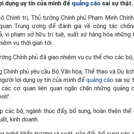
ợi dụng uy tín của mình để
quảng cáo
sai sự thật.
Bộ Chính trị, Thủ tướng Chính phủ Phạm Minh Chính 
quan Trung ương để đánh giá về công tác chống
ả, vi phạm sở hữu trí tuệ, xuất xứ hàng hóa nhữn
ệm vụ thời gian tới.
ướng Chính phủ đã giao nhiệm vụ cụ thể cho các bộ,
 Chính phủ yêu cầu Bộ Văn hóa, Thể thao và Du lịc
người lợi dụng uy tín của mình để
quảng cáo
sai sự t
các cơ quan liên quan ngăn chặn những quảng c
nh".
 các bộ, ngành thúc đẩy, bổ sung, hoàn thiện thể 
uất, kinh doanh.
 nghệ khẩn trương rà soát, sửa đổi, bổ sung các q