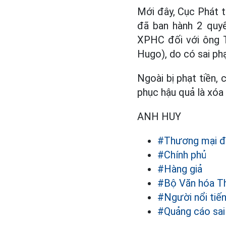
Mới đây, Cục Phát th
đã ban hành 2 quy
XPHC đối với ông 
Hugo), do có sai p
Ngoài bị phạt tiền
phục hậu quả là xóa 
ANH HUY
#Thương mại đ
#Chính phủ
#Hàng giả
#Bộ Văn hóa Th
#Người nổi tiế
#Quảng cáo sai